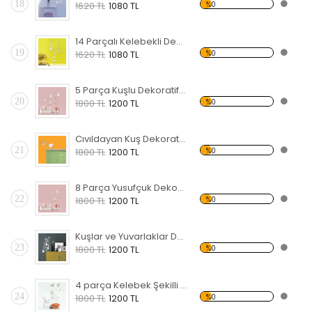
18
%0
1620 TL
1080 TL
14 Parçalı Kelebekli Dekoratif Kırılmaz Ayna
19
%0
1620 TL
1080 TL
5 Parça Kuşlu Dekoratif Kırılmaz Ayna
20
%0
1800 TL
1200 TL
Cıvıldayan Kuş Dekoratif Kırılmaz Ayna
21
%0
1800 TL
1200 TL
8 Parça Yusufçuk Dekoratif Kırılmaz Ayna
22
%0
1800 TL
1200 TL
Kuşlar ve Yuvarlaklar Dekoratif Kırılmaz Ayna
23
%0
1800 TL
1200 TL
4 parça Kelebek Şekilli Dekoratif Kırılmaz Ayna
24
%0
1800 TL
1200 TL