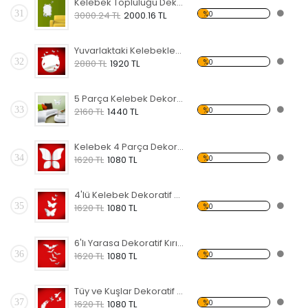
Kelebek Topluluğu Dekoratif Kırılmaz Ayna
31
%0
3000.24 TL
2000.16 TL
Yuvarlaktaki Kelebekler Dekoratif Kırılmaz Ayna
32
%0
2880 TL
1920 TL
5 Parça Kelebek Dekoratif Kırılmaz Ayna
33
%0
2160 TL
1440 TL
Kelebek 4 Parça Dekoratif Kırılmaz Ayna
34
%0
1620 TL
1080 TL
4'lü Kelebek Dekoratif Kırılmaz Ayna
35
%0
1620 TL
1080 TL
6'lı Yarasa Dekoratif Kırılmaz Ayna
36
%0
1620 TL
1080 TL
Tüy ve Kuşlar Dekoratif Kırılmaz Ayna
37
%0
1620 TL
1080 TL