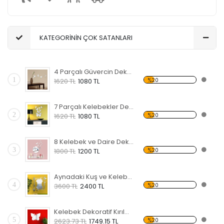
KATEGORİNİN ÇOK SATANLARI
4 Parçalı Güvercin Dekoratif Kırılmaz Ayna
1
%20
1620 TL
1080 TL
7 Parçalı Kelebekler Dekoratif Kırılmaz Ayna
2
%20
1620 TL
1080 TL
8 Kelebek ve Daire Dekoratif Kırılmaz Ayna
3
%20
1800 TL
1200 TL
Aynadaki Kuş ve Kelebekler Dekoratif Kırılmaz Ayna
4
%20
3600 TL
2400 TL
Kelebek Dekoratif Kırılmaz Ayna
5
%20
2623.73 TL
1749.15 TL