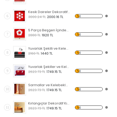
Kesik Daireler Dekoratif Kırılmaz Ayna
6
%0
3000.24 TL
2000.16 TL
5 Parça Beşgen İçindeki Şekiller Dekoratif Kırılmaz Ayna
7
%0
2880 TL
1920 TL
Yuvarlak Şekilli ve Kelebekli Dekoratif Kırılmaz Ayna
8
%0
2160 TL
1440 TL
Yuvarlak Şekiller ve Kelebekler Dekoratif Kırılmaz Ayna
9
%0
2623.73 TL
1749.15 TL
Sarmallar ve Kelebekler Şekilli Dekoratif Kırılmaz Ayna
10
%0
2623.73 TL
1749.15 TL
Kırlangıçlar Dekoratif Kırılmaz Ayna
11
%0
2623.73 TL
1749.15 TL