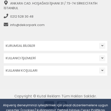
ANKARA CAD. HOŞAĞASI İŞHANI 31 / 73-74 SİRKECİ FATİH
İSTANBUL
0212 528 30 48
info@dekorpark.com
KURUMSAL BİLGİLER
KULLANICI İŞLEMLERİ
KULLANIM KOŞULLARI
Copyright © Kutal Reklam Tüm Hakları Saklıdır.
Alışveriş deneyiminizi iyileştirmek için yasal düzenlemelere uygun
çerezler (cookies) kullanıyoruz. Detaylı bilgiye
Çerez Politikası