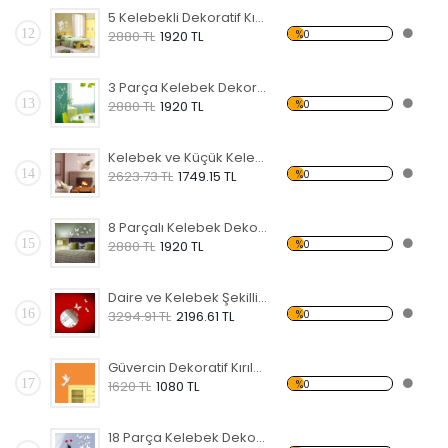
5 Kelebekli Dekoratif Kırılmaz Ayna
12
%0
2880 TL
1920 TL
3 Parça Kelebek Dekoratif Kırılmaz Ayna
13
%0
2880 TL
1920 TL
Kelebek ve Küçük Kelebekler Dekoratif Kırılmaz Ayna
14
%0
2623.73 TL
1749.15 TL
8 Parçalı Kelebek Dekoratif Kırılmaz Ayna
15
%0
2880 TL
1920 TL
Daire ve Kelebek Şekilli Dekoratif Kırılmaz Ayna
16
%0
3294.91 TL
2196.61 TL
Güvercin Dekoratif Kırılmaz Ayna
17
%0
1620 TL
1080 TL
18 Parça Kelebek Dekoratif Kırılmaz Ayna