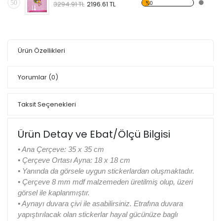
50
%0
3294.91 TL
2196.61 TL
Ürün Özellikleri
Yorumlar
(0)
Taksit Seçenekleri
Ürün Detay ve Ebat/Ölçü Bilgisi
• Ana Çerçeve: 35 x 35 cm
• Çerçeve Ortası Ayna: 18 x 18 cm
• Yanında da görsele uygun stickerlardan oluşmaktadır.
• Çerçeve 8 mm mdf malzemeden üretilmiş olup, üzeri
görsel ile kaplanmıştır.
• Aynayı duvara çivi ile asabilirsiniz. Etrafına duvara
yapıştırılacak olan stickerlar hayal gücünüze baglı