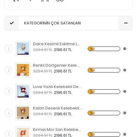
KATEGORİNİN ÇOK SATANLARI
Daire Kesimli Eskitme Lamba ve Köprü Desenli Kelebekli Dekoratif Ahşap Çerçeveli Ayna
1
%0
3294.91 TL
2196.61 TL
Renkli Dörtgenler Kelebekli Dekoratif Ahşap Çerçeveli Ayna
2
%0
3294.91 TL
2196.61 TL
Love Yazılı Kelebekli Dekoratif Ahşap Çerçeveli Ayna
3
%0
3294.91 TL
2196.61 TL
Kalan Desenli Kelebekli Dekoratif Ahşap Çerçeveli Ayna
4
%0
3294.91 TL
2196.61 TL
Kırmızı Mor Sarı Kelebekli Dekoratif Ahşap Çerçeveli Ayna
5
%0
3294.91 TL
2196.61 TL