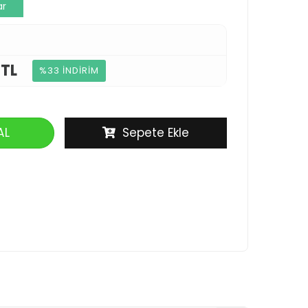
ar
 TL
%33 İNDİRİM
AL
Sepete Ekle