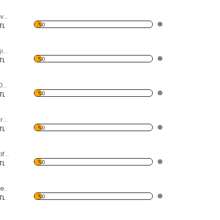
Daire Kesimli Göz ve Kelebekli Dekoratif Ahşap Çerçeveli Ayna
%0
TL
Daire Kesimli Karışık Renkler ve Kelebekli Dekoratif Ahşap Çerçeveli Ayna
%0
TL
Daire Kesimli Kuş Desenli ve Kelebekli Dekoratif Ahşap Çerçeveli Ayna
%0
TL
Ebru Desenli Dekoratif Ahşap Çerçeveli Ayna
%0
TL
Sivri Uçlar Dekoratif Ahşap Çerçeveli Ayna
%0
TL
Renkli Yapraklar Dekoratif Ahşap Çerçeveli Ayna
%0
TL