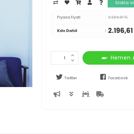
Stokta V
Piyasa Fiyatı
3.294,91 TL
2.196,61
Kdv Dahil
Hemen 
Twitter
Facebook