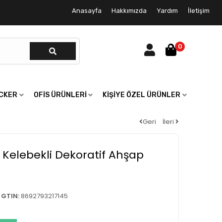
Anasayfa
Hakkımızda
Yardım
İletişim
0
ICKER
OFIS ÜRÜNLERI
KIŞIYE ÖZEL ÜRÜNLER
Geri
İleri
li Kelebekli Dekoratif Ahşap
GTIN:
8692793217145