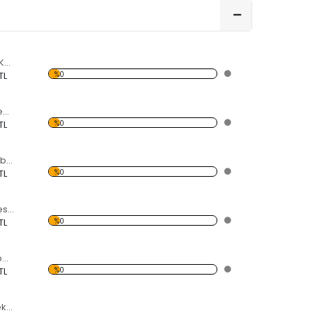
Renkli Dörtgenler Kelebekli Dekoratif Ahşap Çerçeveli Ayna
%0
TL
Kalan Desenli Kelebekli Dekoratif Ahşap Çerçeveli Ayna
%0
TL
Renkli Halkalı Kelebekli Dekoratif Ahşap Çerçeveli Ayna
%0
TL
Pembe Fırçalar Desenli Kelebekli Dekoratif Ahşap Çerçeveli Ayna
%0
TL
coffee Yazılı Kelebekli Dekoratif Ahşap Çerçeveli Ayna
%0
TL
lLove Yazılı Kelebekli Dekoratif Ahşap Çerçeveli Ayna