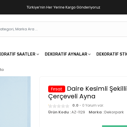
Türkiye'nin Her Yerine Kargo Gönderiyoruz
KORATIF SAATLER
DEKORATIF AYNALAR
DEKORATIF ST
ta
Daire Kesimli Şekil
Fırsat
Çerçeveli Ayna
0.0
- 0 Yorum var.
Ürün Kodu :
AZ-1129
Marka :
Dekorpark