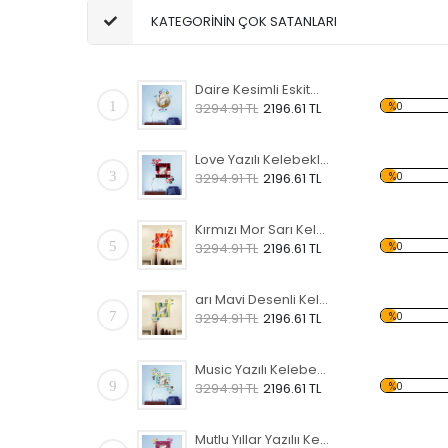
KATEGORİNİN ÇOK SATANLARI
Daire Kesimli Eskitme Lamba ve Köprü Desenli Kelebekli Dekoratif Ahşap Çerçeveli Ayna
1
%0
3294.91 TL
2196.61 TL
Love Yazılı Kelebekli Dekoratif Ahşap Çerçeveli Ayna
3
%0
3294.91 TL
2196.61 TL
Kırmızı Mor Sarı Kelebekli Dekoratif Ahşap Çerçeveli Ayna
5
%0
3294.91 TL
2196.61 TL
arı Mavi Desenli Kelebekli Dekoratif Ahşap Çerçeveli Ayna
7
%0
3294.91 TL
2196.61 TL
Music Yazılı Kelebekli Dekoratif Ahşap Çerçeveli Ayna
9
%0
3294.91 TL
2196.61 TL
Mutlu Yıllar Yazılıı Kelebekli Dekoratif Ahşap Çerçeveli Ayna