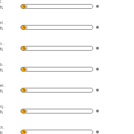
5 Yapraklı Gonca Kelebekli Dekoratif Ahşap Çerçeveli Ayna
%0
TL
Renlki Çiçekli ve kelebekli Dekoratif Ahşap Çerçeveli Ayna
%0
TL
Yeşil Çiçekler Dekoratif Ahşap Çerçeveli Ayna
%0
TL
Karışık Renkli Kelebekler ve Çiçekler Dekoratif Ahşap Çerçeveli Ayna
%0
TL
Yağlı Boya ve Daireler Dekoratif Ahşap Çerçeveli Ayna
%0
TL
Daire Kesimli ve Çiçekli Dekoratif Ahşap Çerçeveli Ayna
%0
TL
Daire Kesimli Renkli Kalpler Dekoratif Ahşap Çerçeveli Ayna
%0
TL