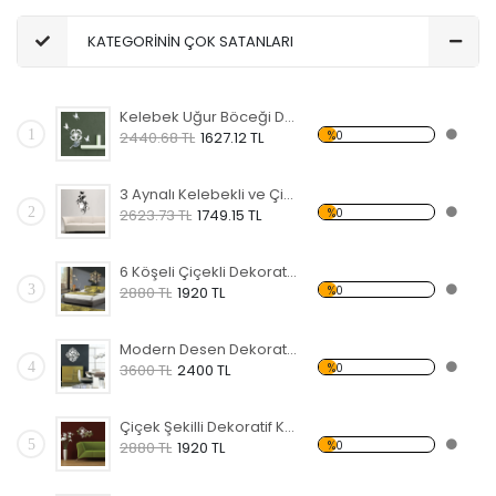
KATEGORİNİN ÇOK SATANLARI
Kelebek Uğur Böceği Dekoratif Ayna
1
%0
2440.68 TL
1627.12 TL
3 Aynalı Kelebekli ve Çiçekli Dekoratif Kırılmaz Ayna
2
%0
2623.73 TL
1749.15 TL
6 Köşeli Çiçekli Dekoratif Kırılmaz Ayna
3
%0
2880 TL
1920 TL
Modern Desen Dekoratif Kırılmaz Ayna
4
%0
3600 TL
2400 TL
Çiçek Şekilli Dekoratif Kırılmaz Ayna
5
%0
2880 TL
1920 TL