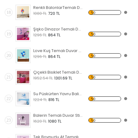
Renkli BalonlarTemalı Duvar Sticker
18
%0
1080 TL
720 TL
Şişko Dinazor Temalı Duvar Sticker
19
%0
1296 TL
864 TL
Love Kuş Temalı Duvar Sticker
20
%0
1296 TL
864 TL
Çiçekli Bisiklet Temalı Duvar Sticker
21
%0
1952.54 TL
1301.69 TL
Su Püskürten Yavru Balina Temalı Duvar Sticker
22
%0
1224 TL
816 TL
Balerin Temalı Duvar Sticker
23
%0
1620 TL
1080 TL
Tek Boynuzlu At Temalı Duvar Sticker