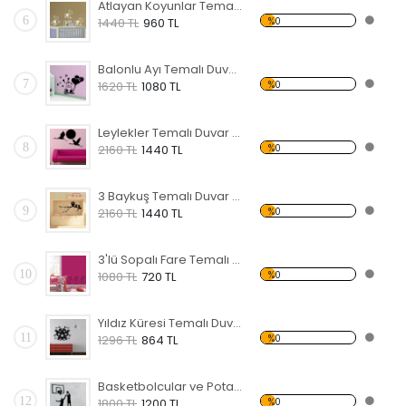
Atlayan Koyunlar Temalı Duvar Sticker
6
%0
1440 TL
960 TL
Balonlu Ayı Temalı Duvar Sticker
7
%0
1620 TL
1080 TL
Leylekler Temalı Duvar Sticker
8
%0
2160 TL
1440 TL
3 Baykuş Temalı Duvar Sticker
9
%0
2160 TL
1440 TL
3'lü Sopalı Fare Temalı Duvar Sticker
10
%0
1080 TL
720 TL
Yıldız Küresi Temalı Duvar Sticker
11
%0
1296 TL
864 TL
Basketbolcular ve Pota Temalı Duvar Sticker
12
%0
1800 TL
1200 TL