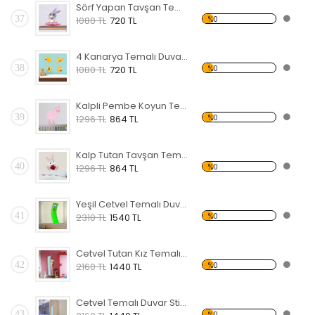
Sörf Yapan Tavşan Temalı Duvar Sticker
37
%0
1080 TL
720 TL
4 Kanarya Temalı Duvar Sticker
38
%0
1080 TL
720 TL
Kalpli Pembe Koyun Temalı Duvar Sticker
39
%0
1296 TL
864 TL
Kalp Tutan Tavşan Temalı Duvar Sticker
40
%0
1296 TL
864 TL
Yeşil Cetvel Temalı Duvar Sticker
41
%0
2310 TL
1540 TL
Cetvel Tutan Kız Temalı Duvar Sticker
42
%0
2160 TL
1440 TL
Cetvel Temalı Duvar Sticker
43
%0