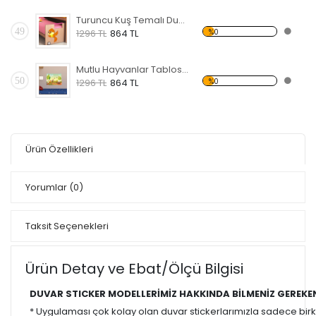
Turuncu Kuş Temalı Duvar Sticker
49
%0
1296 TL
864 TL
Mutlu Hayvanlar Tablosu Temalı Duvar Sticker
50
%0
1296 TL
864 TL
Ürün Özellikleri
Yorumlar
(0)
Taksit Seçenekleri
Ürün Detay ve Ebat/Ölçü Bilgisi
DUVAR STICKER MODELLERİMİZ HAKKINDA BİLMENİZ GEREKE
* Uygulaması çok kolay olan duvar stickerlarımızla sadece bir