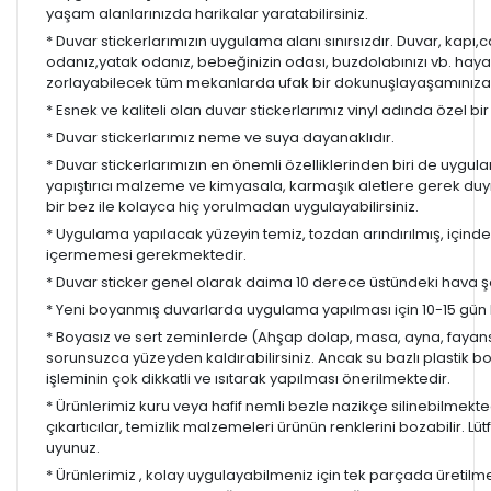
yaşam alanlarınızda harikalar yaratabilirsiniz.
* Duvar stickerlarımızın uygulama alanı sınırsızdır. Duvar, kapı
odanız,yatak odanız, bebeğinizin odası, buzdolabınızı vb. hayal
zorlayabilecek tüm mekanlarda ufak bir dokunuşlayaşamınıza re
* Esnek ve kaliteli olan duvar stickerlarımız vinyl adında özel b
* Duvar stickerlarımız neme ve suya dayanaklıdır.
* Duvar stickerlarımızın en önemli özelliklerinden biri de uygula
yapıştırıcı malzeme ve kimyasala, karmaşık aletlere gerek d
bir bez ile kolayca hiç yorulmadan uygulayabilirsiniz.
* Uygulama yapılacak yüzeyin temiz, tozdan arındırılmış, içind
içermemesi gerekmektedir.
* Duvar sticker genel olarak daima 10 derece üstündeki hava ş
* Yeni boyanmış duvarlarda uygulama yapılması için 10-15 gün b
* Boyasız ve sert zeminlerde (Ahşap dolap, masa, ayna, fayans,
sorunsuzca yüzeyden kaldırabilirsiniz. Ancak su bazlı plastik 
işleminin çok dikkatli ve ısıtarak yapılması önerilmektedir.
* Ürünlerimiz kuru veya hafif nemli bezle nazikçe silinebilmekted
çıkartıcılar, temizlik malzemeleri ürünün renklerini bozabilir. Lüt
uyunuz.
* Ürünlerimiz , kolay uygulayabilmeniz için tek parçada üretilm