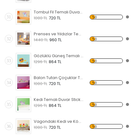
Tombul Fil Temalı Duvar Sticker
31
%0
1080 TL
720 TL
Prenses ve Yıldızlar Temalı Duvar Sticker
32
%0
1440 TL
960 TL
Gözlüklü Güneş Temalı Duvar Sticker
33
%0
1296 TL
864 TL
Balon Tutan Çoçuklar Temalı Duvar Sticker
34
%0
1080 TL
720 TL
Kedi Temalı Duvar Sticker
35
%0
1296 TL
864 TL
Vagondaki Kedi ve Köpek Temalı Duvar Sticker
36
%0
1080 TL
720 TL