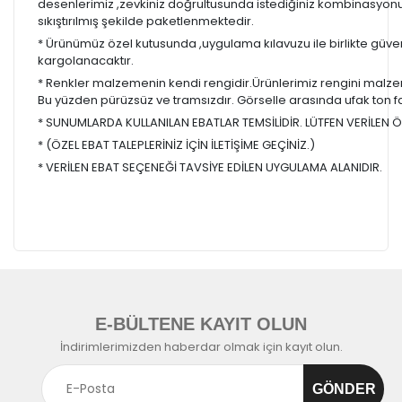
desenlerimiz ,zevkiniz doğrultusunda istediğiniz kombinasyon
sıkıştırılmış şekilde paketlenmektedir.
* Ürünümüz özel kutusunda ,uygulama kılavuzu ile birlikte güvenl
kargolanacaktır.
* Renkler malzemenin kendi rengidir.Ürünlerimiz rengini malzem
Bu yüzden pürüzsüz ve tramsızdır. Görselle arasında ufak ton farkl
* SUNUMLARDA KULLANILAN EBATLAR TEMSİLİDİR. LÜTFEN VERİLEN ÖL
* (ÖZEL EBAT TALEPLERİNİZ İÇİN İLETİŞİME GEÇİNİZ.)
* VERİLEN EBAT SEÇENEĞİ TAVSİYE EDİLEN UYGULAMA ALANIDIR.
E-BÜLTENE KAYIT OLUN
İndirimlerimizden haberdar olmak için kayıt olun.