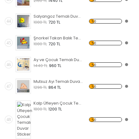
2160 TL
1440 TL
Salyangoz Temalı Duvar Sticker
44
%0
1080 TL
720 TL
Şnorkel Takan Balık Temalı Duvar Sticker
45
%0
1080 TL
720 TL
Ay ve Çocuk Temalı Duvar Sticker
46
%0
1440 TL
960 TL
Mutsuz Ayı Temalı Duvar Sticker
47
%0
1296 TL
864 TL
Kalp Üfleyen Çocuk Temalı Duvar Sticker
1800 TL
1200 TL
48
%0