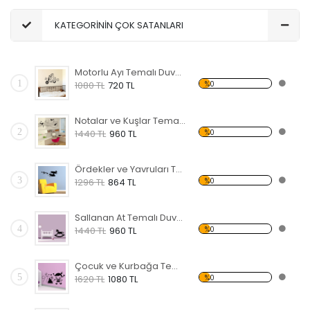
KATEGORİNİN ÇOK SATANLARI
Motorlu Ayı Temalı Duvar Sticker
1
%0
1080 TL
720 TL
Notalar ve Kuşlar Temalı Duvar Sticker
2
%0
1440 TL
960 TL
Ördekler ve Yavruları Temalı Duvar Sticker
3
%0
1296 TL
864 TL
Sallanan At Temalı Duvar Sticker
4
%0
1440 TL
960 TL
Çocuk ve Kurbağa Temalı Duvar Sticker
5
%0
1620 TL
1080 TL