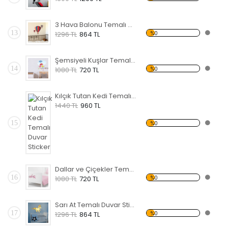
3 Hava Balonu Temalı Duvar Sticker
13
%0
1296 TL
864 TL
Şemsiyeli Kuşlar Temalı Duvar Sticker
14
%0
1080 TL
720 TL
Kılçık Tutan Kedi Temalı Duvar Sticker
1440 TL
960 TL
15
%0
Dallar ve Çiçekler Temalı Duvar Sticker
16
%0
1080 TL
720 TL
Sarı At Temalı Duvar Sticker
17
%0
1296 TL
864 TL