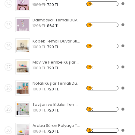
24
%0
1080 TL
720 TL
Dalmaçyalı Temalı Duvar Sticker
25
%0
1296 TL
864 TL
Köpek Temalı Duvar Sticker
26
%0
1080 TL
720 TL
Mavi ve Pembe Kuşlar Temalı Duvar Sticker
27
%0
1080 TL
720 TL
Notalı Kuşlar Temalı Duvar Sticker
28
%0
1080 TL
720 TL
Tavşan ve Bitkiler Temalı Duvar Sticker
29
%0
1080 TL
720 TL
Araba Süren Palyaço Temalı Duvar Sticker
30
%0
1080 TL
720 TL