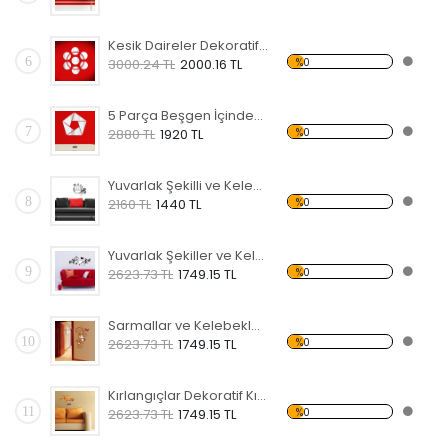
Kesik Daireler Dekoratif Kırılmaz Ayna
6
%0
3000.24 TL
2000.16 TL
5 Parça Beşgen İçindeki Şekiller Dekoratif Kırılmaz Ayna
7
%0
2880 TL
1920 TL
Yuvarlak Şekilli ve Kelebekli Dekoratif Kırılmaz Ayna
8
%0
2160 TL
1440 TL
Yuvarlak Şekiller ve Kelebekler Dekoratif Kırılmaz Ayna
9
%0
2623.73 TL
1749.15 TL
Sarmallar ve Kelebekler Şekilli Dekoratif Kırılmaz Ayna
10
%0
2623.73 TL
1749.15 TL
Kırlangıçlar Dekoratif Kırılmaz Ayna
11
%0
2623.73 TL
1749.15 TL