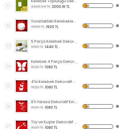
Kelebek Topluluğu Dekoratif Kırılmaz Ayna
31
%0
3000.24 TL
2000.16 TL
Yuvarlaktaki Kelebekler Dekoratif Kırılmaz Ayna
32
%0
2880 TL
1920 TL
5 Parça Kelebek Dekoratif Kırılmaz Ayna
33
%0
2160 TL
1440 TL
Kelebek 4 Parça Dekoratif Kırılmaz Ayna
34
%0
1620 TL
1080 TL
4'lü Kelebek Dekoratif Kırılmaz Ayna
35
%0
1620 TL
1080 TL
6'lı Yarasa Dekoratif Kırılmaz Ayna
36
%0
1620 TL
1080 TL
Tüy ve Kuşlar Dekoratif Kırılmaz Ayna
37
%0
1620 TL
1080 TL