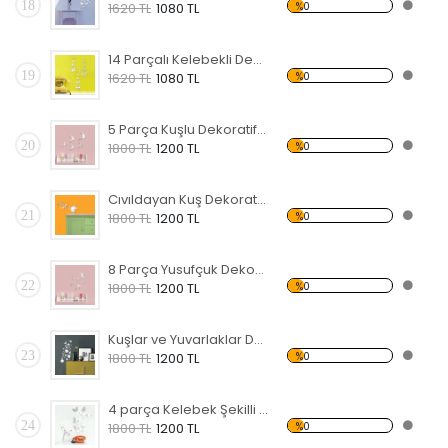
18
%0
1620 TL
1080 TL
14 Parçalı Kelebekli Dekoratif Kırılmaz Ayna
19
%0
1620 TL
1080 TL
5 Parça Kuşlu Dekoratif Kırılmaz Ayna
20
%0
1800 TL
1200 TL
Cıvıldayan Kuş Dekoratif Kırılmaz Ayna
21
%0
1800 TL
1200 TL
8 Parça Yusufçuk Dekoratif Kırılmaz Ayna
22
%0
1800 TL
1200 TL
Kuşlar ve Yuvarlaklar Dekoratif Kırılmaz Ayna
23
%0
1800 TL
1200 TL
4 parça Kelebek Şekilli Dekoratif Kırılmaz Ayna
24
%0
1800 TL
1200 TL