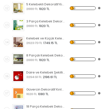
5 Kelebekli Dekoratif Kırılmaz Ayna
12
%0
2880 TL
1920 TL
3 Parça Kelebek Dekoratif Kırılmaz Ayna
13
%0
2880 TL
1920 TL
Kelebek ve Küçük Kelebekler Dekoratif Kırılmaz Ayna
14
%0
2623.73 TL
1749.15 TL
8 Parçalı Kelebek Dekoratif Kırılmaz Ayna
15
%0
2880 TL
1920 TL
Daire ve Kelebek Şekilli Dekoratif Kırılmaz Ayna
16
%0
3294.91 TL
2196.61 TL
Güvercin Dekoratif Kırılmaz Ayna
17
%0
1620 TL
1080 TL
18 Parça Kelebek Dekoratif Kırılmaz Ayna