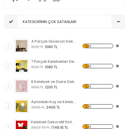
KATEGORİNİN ÇOK SATANLARI
4 Parçalı Güvercin Dekoratif Kırılmaz Ayna
1
%20
1620 TL
1080 TL
7 Parçalı Kelebekler Dekoratif Kırılmaz Ayna
2
%20
1620 TL
1080 TL
8 Kelebek ve Daire Dekoratif Kırılmaz Ayna
3
%20
1800 TL
1200 TL
Aynadaki Kuş ve Kelebekler Dekoratif Kırılmaz Ayna
4
%20
3600 TL
2400 TL
Kelebek Dekoratif Kırılmaz Ayna
5
%20
2623.73 TL
1749.15 TL