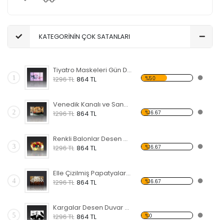
KATEGORİNİN ÇOK SATANLARI
Tiyatro Maskeleri Gün Desen Duvar Panosu
1
%50
1296 TL
864 TL
Venedik Kanalı ve Sandal Forex Tablo
2
%16.67
1296 TL
864 TL
Renkli Balonlar Desen Duvar Panosu
3
%16.67
1296 TL
864 TL
Elle Çizilmiş Papatyalar Forex Tablo
4
%16.67
1296 TL
864 TL
Kargalar Desen Duvar Panosu
5
%0
1296 TL
864 TL