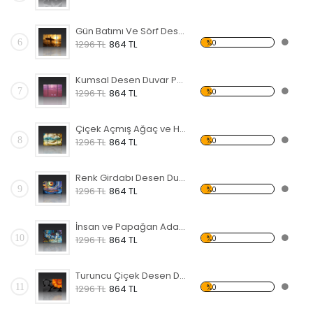
Gün Batımı Ve Sörf Desen Duvar Panosu
6
%0
1296 TL
864 TL
Kumsal Desen Duvar Panosu
7
%0
1296 TL
864 TL
Çiçek Açmış Ağaç ve Hamak Forex Tablo
8
%0
1296 TL
864 TL
Renk Girdabı Desen Duvar Panosu
9
%0
1296 TL
864 TL
İnsan ve Papağan Adada Forex Tablo
10
%0
1296 TL
864 TL
Turuncu Çiçek Desen Duvar Panosu
11
%0
1296 TL
864 TL