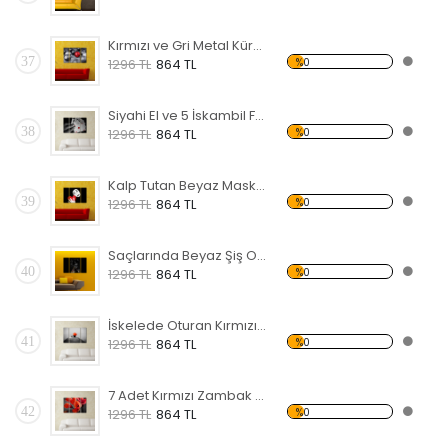
Kırmızı ve Gri Metal Küreler Forex Tablo
37
%0
1296 TL
864 TL
Siyahi El ve 5 İskambil Forex Tablo
38
%0
1296 TL
864 TL
Kalp Tutan Beyaz Maske Forex Tablo
39
%0
1296 TL
864 TL
Saçlarında Beyaz Şiş Olan Siyahi Kadın Forex Tablo
40
%0
1296 TL
864 TL
İskelede Oturan Kırmızı Şemsiyeli Kadın Forex Tablo
41
%0
1296 TL
864 TL
7 Adet Kırmızı Zambak Forex Tablo
42
%0
1296 TL
864 TL