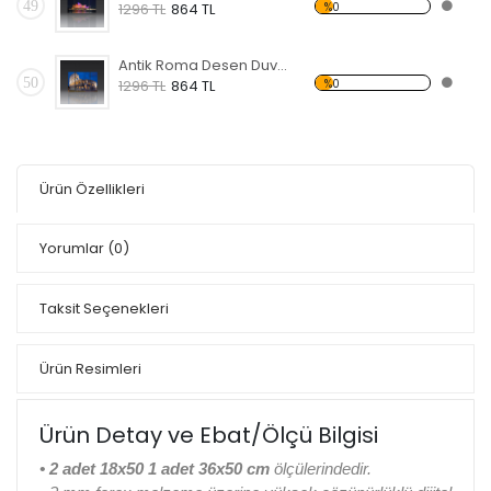
49
%0
1296 TL
864 TL
Antik Roma Desen Duvar Panosu
50
%0
1296 TL
864 TL
Ürün Özellikleri
Yorumlar
(0)
Taksit Seçenekleri
Ürün Resimleri
Ürün Detay ve Ebat/Ölçü Bilgisi
• 2 adet 18x50 1 adet 36x50 cm
ölçülerindedir.