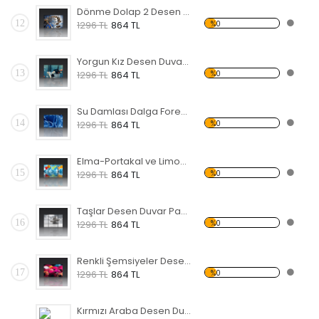
Dönme Dolap 2 Desen Duvar Panosu
12
%0
1296 TL
864 TL
Yorgun Kız Desen Duvar Panosu
13
%0
1296 TL
864 TL
Su Damlası Dalga Forex Tablo
14
%0
1296 TL
864 TL
Elma-Portakal ve Limon Forex Tablo
15
%0
1296 TL
864 TL
Taşlar Desen Duvar Panosu
16
%0
1296 TL
864 TL
Renkli Şemsiyeler Desen Duvar Panosu
17
%0
1296 TL
864 TL
Kırmızı Araba Desen Duvar Panosu