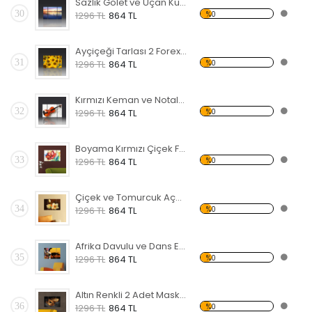
Sazlık Gölet ve Uçan Kuşlar Forex Tablo
30
%0
1296 TL
864 TL
Ayçiçeği Tarlası 2 Forex Tablo
31
%0
1296 TL
864 TL
Kırmızı Keman ve Notalar Forex Tablo
32
%0
1296 TL
864 TL
Boyama Kırmızı Çiçek Forex Tablo
33
%0
1296 TL
864 TL
Çiçek ve Tomurcuk Açmış Manolya Forex Tablo
34
%0
1296 TL
864 TL
Afrika Davulu ve Dans Eden Siyahi Forex Tablo
35
%0
1296 TL
864 TL
Altın Renkli 2 Adet Maske Forex Tablo
36
%0
1296 TL
864 TL