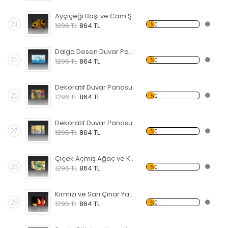
Ayçiçeği Başı ve Cam Şişe Forex Tablo
24
%0
1296 TL
864 TL
Dalga Desen Duvar Panosu
25
%0
1296 TL
864 TL
Dekoratif Duvar Panosu
26
%0
1296 TL
864 TL
Dekoratif Duvar Panosu
27
%0
1296 TL
864 TL
Çiçek Açmış Ağaç ve Kuş Forex Tablo
28
%0
1296 TL
864 TL
Kırmızı ve Sarı Çınar Yaprağı Forex Tablo
29
%0
1296 TL
864 TL