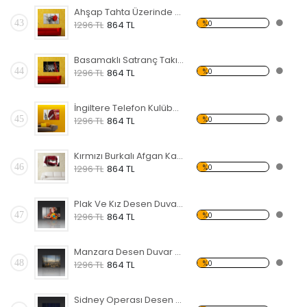
Ahşap Tahta Üzerinde Kırmızı Gül Forex Tablo
43
%0
1296 TL
864 TL
Basamaklı Satranç Takımı Forex Tablo
44
%0
1296 TL
864 TL
İngiltere Telefon Kulübesi Forex Tablo
45
%0
1296 TL
864 TL
Kırmızı Burkalı Afgan Kadın Forex Tablo
46
%0
1296 TL
864 TL
Plak Ve Kız Desen Duvar Panosu
47
%0
1296 TL
864 TL
Manzara Desen Duvar Panosu
48
%0
1296 TL
864 TL
Sidney Operası Desen Duvar Panosu