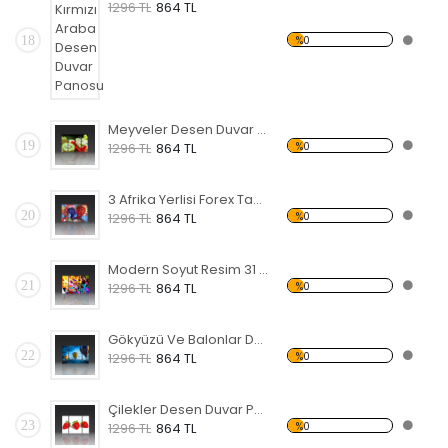
1296 TL
864 TL
18
%0
Meyveler Desen Duvar Panosu
19
%0
1296 TL
864 TL
3 Afrika Yerlisi Forex Tablo
20
%0
1296 TL
864 TL
Modern Soyut Resim 31 Forex Tablo
21
%0
1296 TL
864 TL
Gökyüzü Ve Balonlar Desen Duvar Panosu
22
%0
1296 TL
864 TL
Çilekler Desen Duvar Panosu
23
%0
1296 TL
864 TL