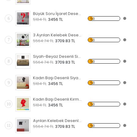
Büyük Soru İşaret Desenli Kırmızı Dekoratif Duvar Saati
6
%0
5184 TL
3456 TL
3 Ayrılan Kelebek Desenli Siyah Dekoratif Duvar Saati
7
%0
5564.74 TL
3709.83 TL
Siyah-Beyaz Desenli Siyah Dekoratif Duvar Saati
8
%0
5564.74 TL
3709.83 TL
Kadın Başı Desenli Siyah Dekoratif Duvar Saati
9
%0
5184 TL
3456 TL
Kadın Başı Desenli Kırmızı Dekoratif Duvar Saati
10
%0
5184 TL
3456 TL
Ayrılan Kelebek Desenli Siyah Dekoratif Duvar Saati
11
%0
5564.74 TL
3709.83 TL