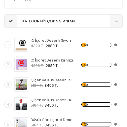
KATEGORİNİN ÇOK SATANLARI
@ İşaret Desenli Siyah Dekoratif Duvar Saati
1
%0
4320 TL
2880 TL
@ İşaret Desenli Kırmızı Dekoratif Duvar Saati
2
%0
4320 TL
2880 TL
Çiçek ve Kuş Desenli Siyah Dekoratif Duvar Saati
3
%0
5184 TL
3456 TL
Çiçek ve Kuş Desenli Kırmızı Dekoratif Duvar Saati
4
%0
5184 TL
3456 TL
Büyük Soru İşaret Desenli Siyah Dekoratif Duvar Saati
5
%0
5184 TL
3456 TL