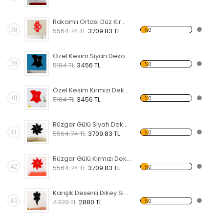
Rakamlı Ortası Düz Kırmızı Dekoratif Duvar Saati
38
%0
5564.74 TL
3709.83 TL
Özel Kesim Siyah Dekoratif Duvar Saati
39
%0
5184 TL
3456 TL
Özel Kesim Kırmızı Dekoratif Duvar Saati
40
%0
5184 TL
3456 TL
Rüzgar Gülü Siyah Dekoratif Duvar Saati
41
%0
5564.74 TL
3709.83 TL
Rüzgar Gülü Kırmızı Dekoratif Duvar Saati
42
%0
5564.74 TL
3709.83 TL
Karışık Desenli Dikey Siyah Dekoratif Duvar Saati
43
%0
4320 TL
2880 TL