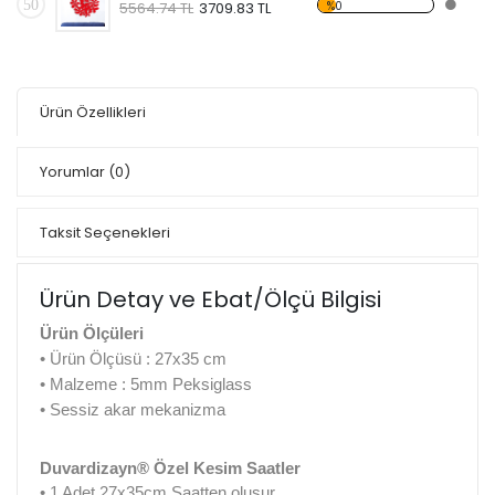
50
%0
5564.74 TL
3709.83 TL
Ürün Özellikleri
Yorumlar
(0)
Taksit Seçenekleri
Ürün Detay ve Ebat/Ölçü Bilgisi
Ürün Ölçüleri
• Ürün Ölçüsü : 27x35 cm
• Malzeme : 5mm Peksiglass
• Sessiz akar mekanizma
Duvardizayn® Özel Kesim Saatler
• 1 Adet 27x35cm Saatten oluşur.