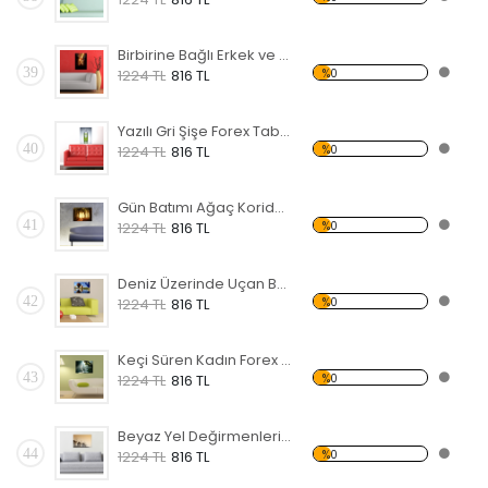
Birbirine Bağlı Erkek ve Kadın Eli Forex Tablo
39
%0
1224 TL
816 TL
Yazılı Gri Şişe Forex Tablo
40
%0
1224 TL
816 TL
Gün Batımı Ağaç Koridor Forex Tablo
41
%0
1224 TL
816 TL
Deniz Üzerinde Uçan Balonlar Forex Tablo
42
%0
1224 TL
816 TL
Keçi Süren Kadın Forex Tablo
43
%0
1224 TL
816 TL
Beyaz Yel Değirmenleri Forex Tablo
44
%0
1224 TL
816 TL