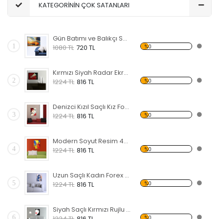
KATEGORİNİN ÇOK SATANLARI
Gün Batımı ve Balıkçı Sandalı Forex Tablo
1
%0
1080 TL
720 TL
Kırmızı Siyah Radar Ekranı Forex Tablo
2
%0
1224 TL
816 TL
Denizci Kızıl Saçlı Kız Forex Tablo
3
%0
1224 TL
816 TL
Modern Soyut Resim 47 Forex Tablo
4
%0
1224 TL
816 TL
Uzun Saçlı Kadın Forex Tablo
5
%0
1224 TL
816 TL
Siyah Saçlı Kırmızı Rujlu Kadın Forex Tablo
6
%0
1224 TL
816 TL