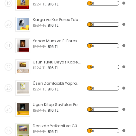
19
%0
1224 TL
816 TL
Karga ve Kar Forex Tablo
20
%0
1224 TL
816 TL
Yanan Mum ve El Forex Tablo
21
%0
1224 TL
816 TL
Uzun Tüylü Beyaz Köpek Forex Tablo
22
%0
1224 TL
816 TL
Üzeri Damlacıklı Yaprak Forex Tablo
23
%0
1224 TL
816 TL
Uçan Kitap Sayfaları Forex Tablo
24
%0
1224 TL
816 TL
Denizde Yelkenli ve Gün Batımı Forex Tablo
25
%0
1224 TL
816 TL