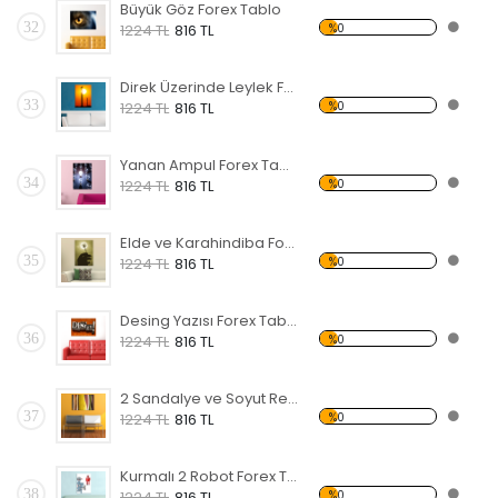
Büyük Göz Forex Tablo
32
%0
1224 TL
816 TL
Direk Üzerinde Leylek Forex Tablo
33
%0
1224 TL
816 TL
Yanan Ampul Forex Tablo
34
%0
1224 TL
816 TL
Elde ve Karahindiba Forex Tablo
35
%0
1224 TL
816 TL
Desing Yazısı Forex Tablo
36
%0
1224 TL
816 TL
2 Sandalye ve Soyut Resim Forex Tablo
37
%0
1224 TL
816 TL
Kurmalı 2 Robot Forex Tablo
38
%0
1224 TL
816 TL