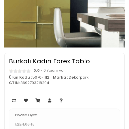
Burkalı Kadın Forex Tablo
0.0
- 0 Yorum var.
Ürün Kodu :
5070-1112
Marka :
Dekorpark
GTIN:
8692793218294
Piyasa Fiyatı
1.224,00 TL