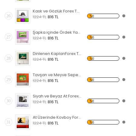
Kask ve Gözlük Forex Tablo
26
%0
1224 TL
816 TL
Şapka içinde Ördek Yavruları Forex Tablo
27
%0
1224 TL
816 TL
Dinlenen KaplanForex Tablo
28
%0
1224 TL
816 TL
Tavşan ve Meyve Sepeti Forex Tablo
29
%0
1224 TL
816 TL
Siyah ve Beyaz At Forex Tablo
30
%0
1224 TL
816 TL
At Üzerinde Kovboy Forex Tablo
31
%0
1224 TL
816 TL