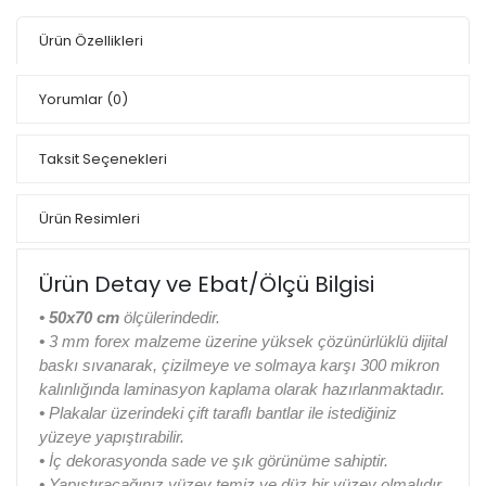
Ürün Özellikleri
Yorumlar
(0)
Taksit Seçenekleri
Ürün Resimleri
Ürün Detay ve Ebat/Ölçü Bilgisi
• 50x70 cm
ölçülerindedir.
•
3 mm forex malzeme üzerine yüksek çözünürlüklü dijital
baskı sıvanarak, çizilmeye ve solmaya karşı 300 mikron
kalınlığında laminasyon kaplama olarak hazırlanmaktadır.
•
Plakalar üzerindeki çift taraflı bantlar ile istediğiniz
yüzeye yapıştırabilir.
•
İç dekorasyonda sade ve şık görünüme sahiptir.
•
Yapıştıracağınız yüzey temiz ve düz bir yüzey olmalıdır.