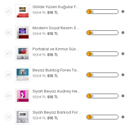
Gölde Yüzen Kuğular Forex Tablo
45
%0
1224 TL
816 TL
Modern Soyut Resim 3 Forex Tablo
46
%0
1224 TL
816 TL
Portakal ve Kırmızı Süs Forex Tablo
47
%0
1224 TL
816 TL
Beyaz Buldog Forex Tablo
48
%0
1224 TL
816 TL
Siyah Beyaz Audrey Hepburn Forex Tablo
49
%0
1224 TL
816 TL
Siyah Beyaz Barkod Forex Tablo
50
%0
1224 TL
816 TL