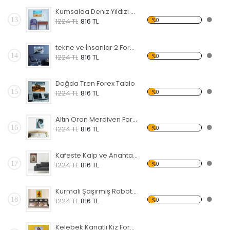
Kumsalda Deniz Yıldızı Forex Tablo
13
%0
1224 TL
816 TL
tekne ve İnsanlar 2 Forex Tablo
14
%0
1224 TL
816 TL
Dağda Tren Forex Tablo
15
%0
1224 TL
816 TL
Altın Oran Merdiven Forex Tablo
16
%0
1224 TL
816 TL
Kafeste Kalp ve Anahtar Forex Tablo
17
%0
1224 TL
816 TL
Kurmalı Şaşırmış Robot Forex Tablo
18
%0
1224 TL
816 TL
Kelebek Kanatlı Kız Forex Tablo