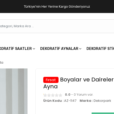
Türkiye'nin Her Yerine Kargo Gönderiyoruz
KORATIF SAATLER
DEKORATIF AYNALAR
DEKORATIF ST
ta
Boyalar ve Dairele
Fırsat
Ayna
0.0
- 0 Yorum var.
Ürün Kodu :
AZ-1147
Marka :
Dekorpark