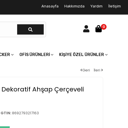
Anasayfa
Hakkımızda
Yardım
İletişim
0
ICKER
OFIS ÜRÜNLERI
KIŞIYE ÖZEL ÜRÜNLER
Geri
İleri
r Dekoratif Ahşap Çerçeveli
GTIN:
8692793217163