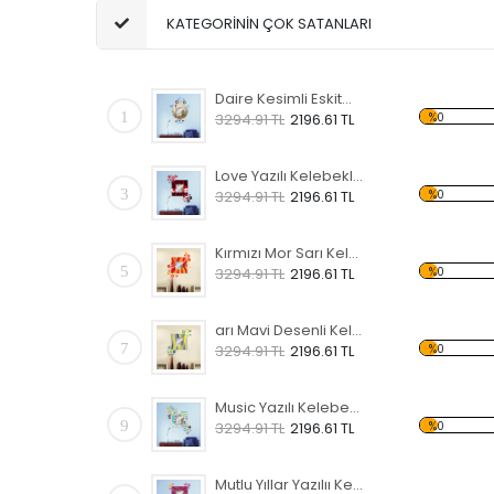
KATEGORİNİN ÇOK SATANLARI
Daire Kesimli Eskitme Lamba ve Köprü Desenli Kelebekli Dekoratif Ahşap Çerçeveli Ayna
1
%0
3294.91 TL
2196.61 TL
Love Yazılı Kelebekli Dekoratif Ahşap Çerçeveli Ayna
3
%0
3294.91 TL
2196.61 TL
Kırmızı Mor Sarı Kelebekli Dekoratif Ahşap Çerçeveli Ayna
5
%0
3294.91 TL
2196.61 TL
arı Mavi Desenli Kelebekli Dekoratif Ahşap Çerçeveli Ayna
7
%0
3294.91 TL
2196.61 TL
Music Yazılı Kelebekli Dekoratif Ahşap Çerçeveli Ayna
9
%0
3294.91 TL
2196.61 TL
Mutlu Yıllar Yazılıı Kelebekli Dekoratif Ahşap Çerçeveli Ayna