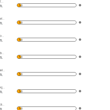
5 Yapraklı Gonca Kelebekli Dekoratif Ahşap Çerçeveli Ayna
%0
TL
Renlki Çiçekli ve kelebekli Dekoratif Ahşap Çerçeveli Ayna
%0
TL
Yeşil Çiçekler Dekoratif Ahşap Çerçeveli Ayna
%0
TL
Karışık Renkli Kelebekler ve Çiçekler Dekoratif Ahşap Çerçeveli Ayna
%0
TL
Yağlı Boya ve Daireler Dekoratif Ahşap Çerçeveli Ayna
%0
TL
Daire Kesimli ve Çiçekli Dekoratif Ahşap Çerçeveli Ayna
%0
TL
Daire Kesimli Renkli Kalpler Dekoratif Ahşap Çerçeveli Ayna
%0
TL