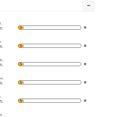
Renkli Dörtgenler Kelebekli Dekoratif Ahşap Çerçeveli Ayna
%0
TL
Kalan Desenli Kelebekli Dekoratif Ahşap Çerçeveli Ayna
%0
TL
Renkli Halkalı Kelebekli Dekoratif Ahşap Çerçeveli Ayna
%0
TL
Pembe Fırçalar Desenli Kelebekli Dekoratif Ahşap Çerçeveli Ayna
%0
TL
coffee Yazılı Kelebekli Dekoratif Ahşap Çerçeveli Ayna
%0
TL
lLove Yazılı Kelebekli Dekoratif Ahşap Çerçeveli Ayna