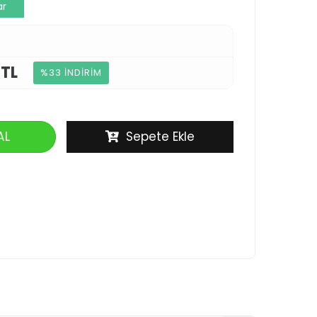
ar
 TL
%33 İNDİRİM
AL
Sepete Ekle