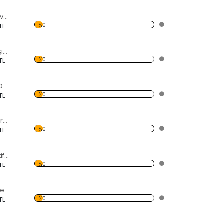
Daire Kesimli Göz ve Kelebekli Dekoratif Ahşap Çerçeveli Ayna
%0
TL
Daire Kesimli Karışık Renkler ve Kelebekli Dekoratif Ahşap Çerçeveli Ayna
%0
TL
Daire Kesimli Kuş Desenli ve Kelebekli Dekoratif Ahşap Çerçeveli Ayna
%0
TL
Ebru Desenli Dekoratif Ahşap Çerçeveli Ayna
%0
TL
Sivri Uçlar Dekoratif Ahşap Çerçeveli Ayna
%0
TL
Renkli Yapraklar Dekoratif Ahşap Çerçeveli Ayna
%0
TL