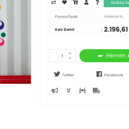
Stokta V
Piyasa Fiyatı
3.294,91 TL
2.196,61
Kdv Dahil
Hemen 
Twitter
Facebook