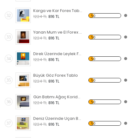
Karga ve Kar Forex Tablo
32
%0
1224 TL
816 TL
Yanan Mum ve El Forex Tablo
33
%0
1224 TL
816 TL
Direk Üzerinde Leylek Forex Tablo
34
%0
1224 TL
816 TL
Büyük Göz Forex Tablo
35
%0
1224 TL
816 TL
Gün Batımı Ağaç Koridor Forex Tablo
36
%0
1224 TL
816 TL
Deniz Üzerinde Uçan Balonlar Forex Tablo
37
%0
1224 TL
816 TL