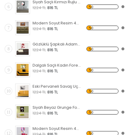
Siyah Saçlı Kırmızı Rujlu Kadın Forex Tablo
6
%0
1224 TL
816 TL
Modern Soyut Resim 46 Forex Tablo
7
%0
1224 TL
816 TL
Gözlüklü Şapkalı Adam Forex Tablo
8
%0
1224 TL
816 TL
Dalgalı Saçlı Kadın Forex Tablo
9
%0
1224 TL
816 TL
Eski Pervaneli Savaş Uçağı Forex Tablo
10
%0
1224 TL
816 TL
Siyah Beyaz Grunge Forex Tablo
11
%0
1224 TL
816 TL
Modern Soyut Resim 45 Forex Tablo
12
%0
1224 TL
816 TL