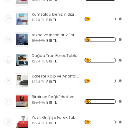
Kumsalda Deniz Yıldızı Forex Tablo
13
%0
1224 TL
816 TL
tekne ve İnsanlar 2 Forex Tablo
14
%0
1224 TL
816 TL
Dağda Tren Forex Tablo
15
%0
1224 TL
816 TL
Kafeste Kalp ve Anahtar Forex Tablo
16
%0
1224 TL
816 TL
Birbirine Bağlı Erkek ve Kadın Eli Forex Tablo
17
%0
1224 TL
816 TL
Yazılı Gri Şişe Forex Tablo
18
%0
1224 TL
816 TL