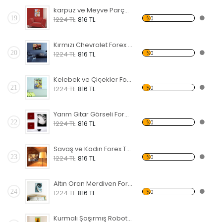
karpuz ve Meyve Parçaları Forex Tablo
19
%0
1224 TL
816 TL
Kırmızı Chevrolet Forex Tablo
20
%0
1224 TL
816 TL
Kelebek ve Çiçekler Forex Tablo
21
%0
1224 TL
816 TL
Yarım Gitar Görseli Forex Tablo
22
%0
1224 TL
816 TL
Savaş ve Kadın Forex Tablo
23
%0
1224 TL
816 TL
Altın Oran Merdiven Forex Tablo
24
%0
1224 TL
816 TL
Kurmalı Şaşırmış Robot Forex Tablo