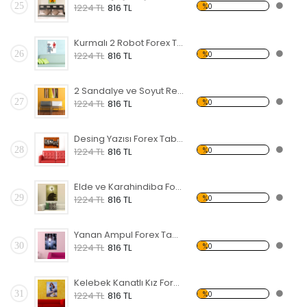
25
%0
1224 TL
816 TL
Kurmalı 2 Robot Forex Tablo
26
%0
1224 TL
816 TL
2 Sandalye ve Soyut Resim Forex Tablo
27
%0
1224 TL
816 TL
Desing Yazısı Forex Tablo
28
%0
1224 TL
816 TL
Elde ve Karahindiba Forex Tablo
29
%0
1224 TL
816 TL
Yanan Ampul Forex Tablo
30
%0
1224 TL
816 TL
Kelebek Kanatlı Kız Forex Tablo
31
%0
1224 TL
816 TL