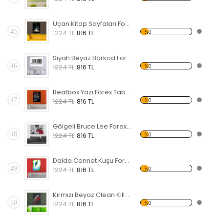
Uçan Kitap Sayfaları Forex Tablo
45
%0
1224 TL
816 TL
Siyah Beyaz Barkod Forex Tablo
46
%0
1224 TL
816 TL
Beatbox Yazı Forex Tablo
47
%0
1224 TL
816 TL
Gölgeli Bruce Lee Forex Tablo
48
%0
1224 TL
816 TL
Dalda Cennet Kuşu Forex Tablo
49
%0
1224 TL
816 TL
Kırmızı Beyaz Clean Kill Forex Tablo
50
%0
1224 TL
816 TL