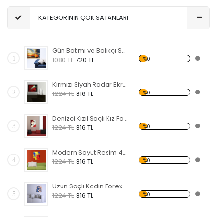
KATEGORİNİN ÇOK SATANLARI
Gün Batımı ve Balıkçı Sandalı Forex Tablo
1
%0
1080 TL
720 TL
Kırmızı Siyah Radar Ekranı Forex Tablo
2
%0
1224 TL
816 TL
Denizci Kızıl Saçlı Kız Forex Tablo
3
%0
1224 TL
816 TL
Modern Soyut Resim 47 Forex Tablo
4
%0
1224 TL
816 TL
Uzun Saçlı Kadın Forex Tablo
5
%0
1224 TL
816 TL