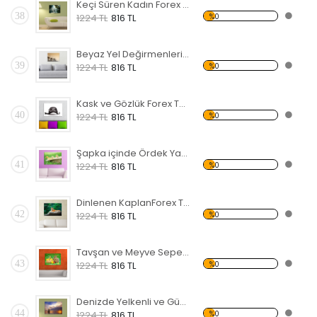
Keçi Süren Kadın Forex Tablo
38
%0
1224 TL
816 TL
Beyaz Yel Değirmenleri Forex Tablo
39
%0
1224 TL
816 TL
Kask ve Gözlük Forex Tablo
40
%0
1224 TL
816 TL
Şapka içinde Ördek Yavruları Forex Tablo
41
%0
1224 TL
816 TL
Dinlenen KaplanForex Tablo
42
%0
1224 TL
816 TL
Tavşan ve Meyve Sepeti Forex Tablo
43
%0
1224 TL
816 TL
Denizde Yelkenli ve Gün Batımı Forex Tablo
44
%0
1224 TL
816 TL