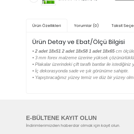
Ürün Özellikleri
Yorumlar
(0)
Taksit Seçe
Ürün Detay ve Ebat/Ölçü Bilgisi
•
2 adet 18x51 2 adet 18x58 1 adet 18x65
cm ölçüle
•
3 mm forex malzeme üzerine yüksek çözünürlüklü di
•
Plakalar üzerindeki çift taraflı bantlar ile istediğiniz
•
İç dekorasyonda sade ve şık görünüme sahiptir.
•
Yapıştıracağınız yüzey temiz ve düz bir yüzey olma
E-BÜLTENE KAYIT OLUN
İndirimlerimizden haberdar olmak için kayıt olun.