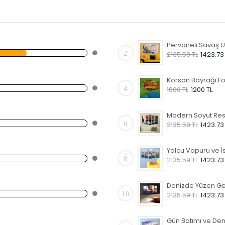
2
2135.59 TL
1423.73
4
1800 TL
1200 TL
6
2135.59 TL
1423.73
8
2135.59 TL
1423.73
10
2135.59 TL
1423.73