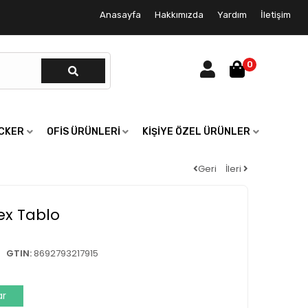
Anasayfa
Hakkımızda
Yardım
İletişim
0
ICKER
OFIS ÜRÜNLERI
KIŞIYE ÖZEL ÜRÜNLER
Geri
İleri
ex Tablo
GTIN:
8692793217915
ar