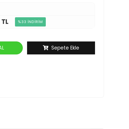
 TL
%33 İNDİRİM
AL
Sepete Ekle