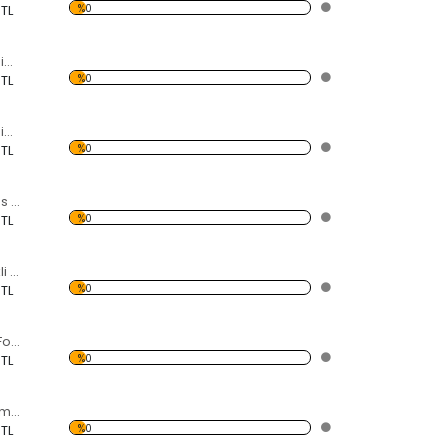
%0
 TL
Modern Soyut Resim 29 Forex Tablo
%0
 TL
Modern Soyut Resim 27 Forex Tablo
%0
 TL
Sol Anahtarı ve Ses Akustik Frekansı Forex Tablo
%0
 TL
Gökyüzünde Renkli Balonlar Forex Tablo
%0
 TL
Keçi Süren Kadın Forex Tablo
%0
 TL
Afrika'da Gün Batımı ve Fil Sürüsü Forex Tablo
%0
 TL