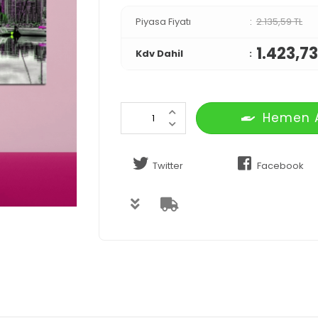
Piyasa Fiyatı
2.135,59 TL
1.423,73
Kdv Dahil
Hemen 
Twitter
Facebook