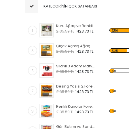
KATEGORİNİN ÇOK SATANLARI
Kuru Ağaç ve Renkli Gökyüzü Forex Tablo
1
%50
2135.59 TL
1423.73 TL
Çiçek Açmış Ağaç ve Hamak Forex Tablo
3
%25
2135.59 TL
1423.73 TL
Silahlı 3 Adam Mafya Forex Tablo
5
%0
2135.59 TL
1423.73 TL
Desing Yazısı 2 Forex Tablo
7
%0
2135.59 TL
1423.73 TL
Renkli Kanolar Forex Tablo
9
%0
2135.59 TL
1423.73 TL
Gün Batımı ve Sandal Forex Tablo