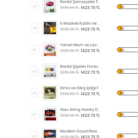
Renkli Şemsiyeler Forex Tablo
37
%0
2135.59 TL
1423.73 TL
5 Maskeli Kadın ve Sarı Koltuk Forex Tablo
39
%0
2135.59 TL
1423.73 TL
Yanan Mum ve Lavanta Forex Tablo
41
%0
2135.59 TL
1423.73 TL
Renkli Şişeler Forex Tablo
43
%0
2135.59 TL
1423.73 TL
Elma ve Dikiş İpliği Forex Tablo
45
%0
2135.59 TL
1423.73 TL
Alev Almış Harley Davidson Forex Tablo
47
%0
2135.59 TL
1423.73 TL
Modern Soyut Resim 8 Forex Tablo
49
%0
2135.59 TL
1423.73 TL