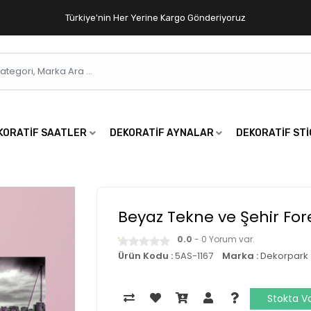
Türkiye'nin Her Yerine Kargo Gönderiyoruz
KORATIF SAATLER
DEKORATIF AYNALAR
DEKORATIF ST
Beyaz Tekne ve Şehir For
0.0
- 0 Yorum var.
Ürün Kodu :
5AS-1167
Marka :
Dekorpark
Stokta V