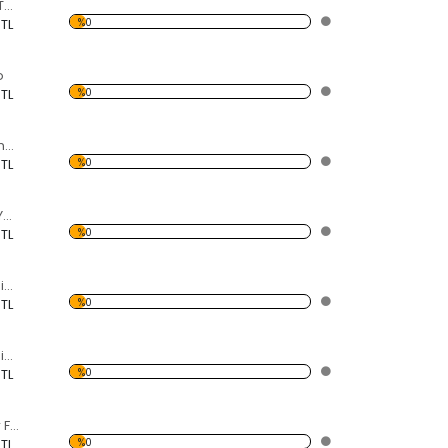
Atlı Karınca Forex Tablo
%0
 TL
o
%0
 TL
Eski Önden Pervaneli Uçak Forex Tablo
%0
 TL
Dökülmüş Kırmızı Yeşil Yapraklar Forex Tablo
%0
 TL
Modern Soyut Resim 10 Forex Tablo
%0
 TL
Modern Soyut Resim 9 Forex Tablo
%0
 TL
Koşan Beyaz Atlar Forex Tablo
%0
 TL