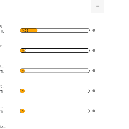
Pervaneli Savaş Uçağı Forex Tablo
%25
 TL
Korsan Bayrağı Forex Tablo
%0
Modern Soyut Resim 40 Forex Tablo
%0
 TL
Yolcu Vapuru ve İstanbul Forex Tablo
%0
 TL
Denizde Yüzen Gemi Forex Tablo
%0
 TL
Gün Batımı ve Denizde Yelkenli Forex Tablo