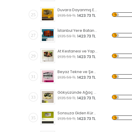
Duvara Dayanmış Eski Bisiklet Forex Tablo
25
%0
2135.59 TL
1423.73 TL
İstanbul Yere Batan Sarnıcı Forex Tablo
27
%0
2135.59 TL
1423.73 TL
At Kestanesi ve Yaprak Forex Tablo
29
%0
2135.59 TL
1423.73 TL
Beyaz Tekne ve Şehir Forex Tablo
31
%0
2135.59 TL
1423.73 TL
Gökyüzünde Ağaç ve Ev Forex Tablo
33
%0
2135.59 TL
1423.73 TL
Sonsuza Giden Küre Forex Tablo
35
%0
2135.59 TL
1423.73 TL