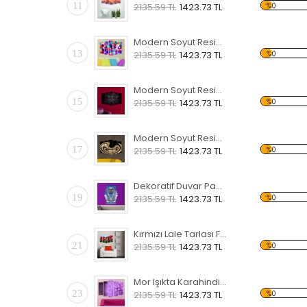
11
%0
2135.59 TL
1423.73 TL
Modern Soyut Resim 30 Forex Tablo
13
%0
2135.59 TL
1423.73 TL
Modern Soyut Resim 28 Forex Tablo
15
%0
2135.59 TL
1423.73 TL
Modern Soyut Resim 26 Forex Tablo
17
%0
2135.59 TL
1423.73 TL
Dekoratif Duvar Panosu
19
%0
2135.59 TL
1423.73 TL
Kırmızı Lale Tarlası Forex Tablo
21
%0
2135.59 TL
1423.73 TL
Mor Işıkta Karahindiba Çiçeği Forex Tablo
23
%0
2135.59 TL
1423.73 TL