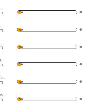
Siyah Çakıl Taşı ve Sarı Çiçek Forex Tablo
%0
 TL
Şişe İçerisinde Gemi Forex Tablo
%0
 TL
Kumsalda Freedom Yazısı Forex Tablo
%0
 TL
Su Üzerinde Ters Şemsiye Forex Tablo
%0
 TL
Kırmızı Chevrolet Forex Tablo
%0
 TL
Kırmızı Kelebek Kanadı Forex Tablo
%0
 TL