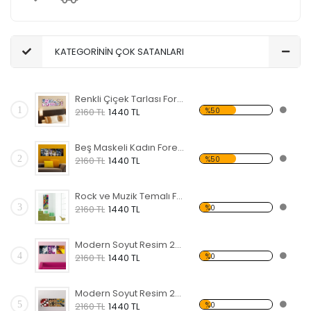
KATEGORİNİN ÇOK SATANLARI
Renkli Çiçek Tarlası Forex Tablo
1
%50
2160 TL
1440 TL
Beş Maskeli Kadın Forex Tablo
2
%50
2160 TL
1440 TL
Rock ve Muzik Temalı Forex Tablo
3
%0
2160 TL
1440 TL
Modern Soyut Resim 25 Forex Tablo
4
%0
2160 TL
1440 TL
Modern Soyut Resim 24 Forex Tablo
5
%0
2160 TL
1440 TL