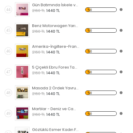
Gün Batımında İskele ve Deniz Forex Tablo
44
%0
2160 TL
1440 TL
Benz Motorwagen Yarış Arabası Forex Tablo
45
%0
2160 TL
1440 TL
Amerika-İngiltere-Fransa Simgeleri Forex Tablo
46
%0
2160 TL
1440 TL
5 Çiçekli Ebru Forex Tablo
47
%0
2160 TL
1440 TL
Masada 2 Ördek Yavrusu Forex Tablo
48
%0
2160 TL
1440 TL
Martılar - Deniz ve Cami Forex Tablo
49
%0
2160 TL
1440 TL
Gözlüklü Esmer Kadın Forex Tablo