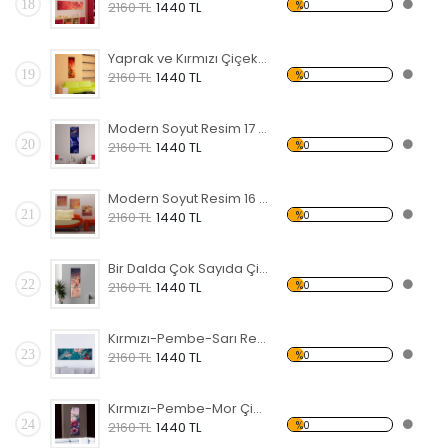
18
%0
2160 TL
1440 TL
Yaprak ve Kırmızı Çiçekler Forex Tablo
19
%0
2160 TL
1440 TL
Modern Soyut Resim 17 Forex Tablo
20
%0
2160 TL
1440 TL
Modern Soyut Resim 16 Forex Tablo
21
%0
2160 TL
1440 TL
Bir Dalda Çok Sayıda Çiçek Forex Tablo
22
%0
2160 TL
1440 TL
Kırmızı-Pembe-Sarı Renkli Çiçekler Forex Tablo
23
%0
2160 TL
1440 TL
Kırmızı-Pembe-Mor Çiçekler Forex Tablo
24
%0
2160 TL
1440 TL