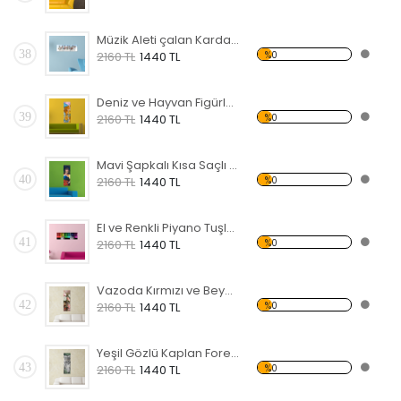
Müzik Aleti çalan Kardan Adamlar Forex Tablo
38
%0
2160 TL
1440 TL
Deniz ve Hayvan Figürlü Forex Tablo
39
%0
2160 TL
1440 TL
Mavi Şapkalı Kısa Saçlı Kadın Forex Tablo
40
%0
2160 TL
1440 TL
El ve Renkli Piyano Tuşları Forex Tablo
41
%0
2160 TL
1440 TL
Vazoda Kırmızı ve Beyaz Çiçek Forex Tablo
42
%0
2160 TL
1440 TL
Yeşil Gözlü Kaplan Forex Tablo
43
%0
2160 TL
1440 TL