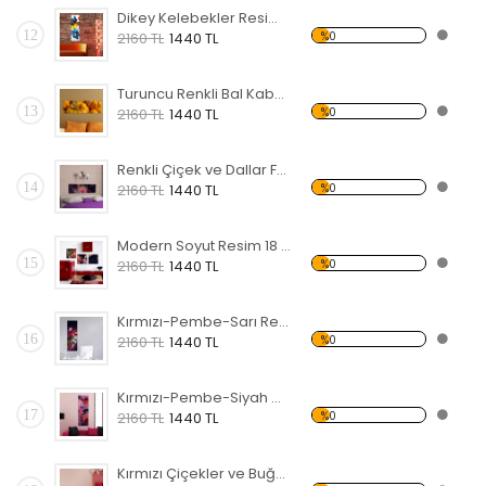
Dikey Kelebekler Resim Forex Tablo
12
%0
2160 TL
1440 TL
Turuncu Renkli Bal Kabakları Forex Tablo
13
%0
2160 TL
1440 TL
Renkli Çiçek ve Dallar Forex Tablo
14
%0
2160 TL
1440 TL
Modern Soyut Resim 18 Forex Tablo
15
%0
2160 TL
1440 TL
Kırmızı-Pembe-Sarı Renkli Çiçekler Forex Tablo
16
%0
2160 TL
1440 TL
Kırmızı-Pembe-Siyah Çiçekler Forex Tablo
17
%0
2160 TL
1440 TL
Kırmızı Çiçekler ve Buğday Başakları Forex Tablo