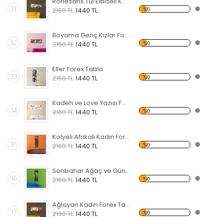
Rönesans Tül Elbiseli KadınForex Tablo
31
%0
2160 TL
1440 TL
Boyama Genç Kızlar Forex Tablo
32
%0
2160 TL
1440 TL
Eller Forex Tablo
33
%0
2160 TL
1440 TL
Kadeh ve Love Yazısı Forex Tablo
34
%0
2160 TL
1440 TL
Kolyeli Afrikalı Kadın Forex Tablo
35
%0
2160 TL
1440 TL
Sonbahar Ağaç ve Güneş Forex Tablo
36
%0
2160 TL
1440 TL
Ağlayan Kadın Forex Tablo
37
%0
2160 TL
1440 TL