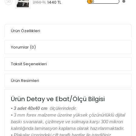
50
%0
2160 TL
1440 TL
Ürün Özellikleri
Yorumlar
(0)
Taksit Seçenekleri
Ürün Resimleri
Ürün Detay ve Ebat/Ölçü Bilgisi
•
3 adet 40x40 cm
ölçülerindedir.
•
3 mm forex malzeme üzerine yüksek çözünürlüklü dijital
baskı sıvanarak, çizilmeye ve solmaya karşı 300 mikron
kalınlığında laminasyon kaplama olarak hazırlanmaktadır.
•
Plakalar üzerindeki çift taraflı bantlar ile istediğiniz