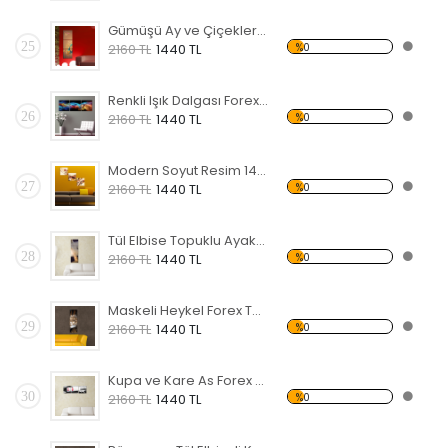
Gümüşü Ay ve Çiçekler Forex Tablo
25
%0
2160 TL
1440 TL
Renkli Işık Dalgası Forex Tablo
26
%0
2160 TL
1440 TL
Modern Soyut Resim 14 Forex Tablo
27
%0
2160 TL
1440 TL
Tül Elbise Topuklu Ayakkabı Giyen Kadın Forex Tablo
28
%0
2160 TL
1440 TL
Maskeli Heykel Forex Tablo
29
%0
2160 TL
1440 TL
Kupa ve Kare As Forex Tablo
30
%0
2160 TL
1440 TL