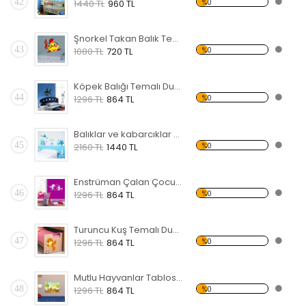
42
%0
1440 TL
960 TL
Şnorkel Takan Balık Temalı Duvar Sticker
43
%0
1080 TL
720 TL
Köpek Balığı Temalı Duvar Sticker
44
%0
1296 TL
864 TL
Balıklar ve kabarcıklar Temalı Duvar Sticker
45
%0
2160 TL
1440 TL
Enstrüman Çalan Çocuk Temalı Duvar Sticker
46
%0
1296 TL
864 TL
Turuncu Kuş Temalı Duvar Sticker
47
%0
1296 TL
864 TL
Mutlu Hayvanlar Tablosu Temalı Duvar Sticker
48
%0
1296 TL
864 TL