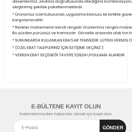
desenlerimiz ,zevkiniz doğrultusunda istediğiniz kombinasyon
sıkıştırılmış şekilde paketlenmektedir.
* Ürünümüz özel kutusunda ,uygulama kılavuzu ile birlikte güvenl
kargolanacaktır.
* Renkler malzemenin kendi rengidir.Ürünlerimiz rengini malzem
Bu yüzden pürüzsüz ve tramsızdır. Görselle arasında ufak ton farkl
* SUNUMLARDA KULLANILAN EBATLAR TEMSİLİDİR. LÜTFEN VERİLEN ÖL
* (ÖZEL EBAT TALEPLERİNİZ İÇİN İLETİŞİME GEÇİNİZ.)
* VERİLEN EBAT SEÇENEĞİ TAVSİYE EDİLEN UYGULAMA ALANIDIR.
E-BÜLTENE KAYIT OLUN
İndirimlerimizden haberdar olmak için kayıt olun.