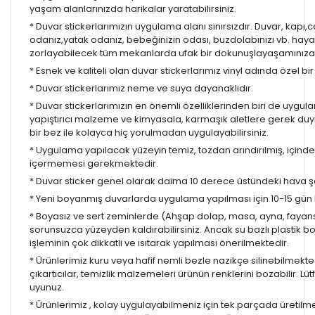
yaşam alanlarınızda harikalar yaratabilirsiniz.
* Duvar stickerlarımızın uygulama alanı sınırsızdır. Duvar, kapı
odanız,yatak odanız, bebeğinizin odası, buzdolabınızı vb. hayal
zorlayabilecek tüm mekanlarda ufak bir dokunuşlayaşamınıza re
* Esnek ve kaliteli olan duvar stickerlarımız vinyl adında özel b
* Duvar stickerlarımız neme ve suya dayanaklıdır.
* Duvar stickerlarımızın en önemli özelliklerinden biri de uygula
yapıştırıcı malzeme ve kimyasala, karmaşık aletlere gerek d
bir bez ile kolayca hiç yorulmadan uygulayabilirsiniz.
* Uygulama yapılacak yüzeyin temiz, tozdan arındırılmış, içind
içermemesi gerekmektedir.
* Duvar sticker genel olarak daima 10 derece üstündeki hava ş
* Yeni boyanmış duvarlarda uygulama yapılması için 10-15 gün b
* Boyasız ve sert zeminlerde (Ahşap dolap, masa, ayna, fayans,
sorunsuzca yüzeyden kaldırabilirsiniz. Ancak su bazlı plastik 
işleminin çok dikkatli ve ısıtarak yapılması önerilmektedir.
* Ürünlerimiz kuru veya hafif nemli bezle nazikçe silinebilmekted
çıkartıcılar, temizlik malzemeleri ürünün renklerini bozabilir. Lüt
uyunuz.
* Ürünlerimiz , kolay uygulayabilmeniz için tek parçada üretilm