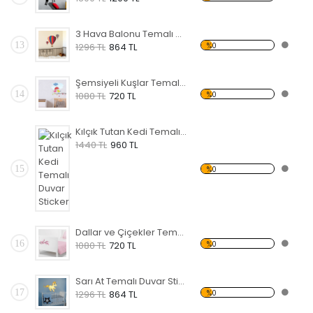
3 Hava Balonu Temalı Duvar Sticker
13
%0
1296 TL
864 TL
Şemsiyeli Kuşlar Temalı Duvar Sticker
14
%0
1080 TL
720 TL
Kılçık Tutan Kedi Temalı Duvar Sticker
1440 TL
960 TL
15
%0
Dallar ve Çiçekler Temalı Duvar Sticker
16
%0
1080 TL
720 TL
Sarı At Temalı Duvar Sticker
17
%0
1296 TL
864 TL