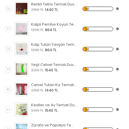
Renkli Tetris Temalı Duvar Sticker
36
%0
2160 TL
1440 TL
Kalpli Pembe Koyun Temalı Duvar Sticker
37
%0
1296 TL
864 TL
Kalp Tutan Tavşan Temalı Duvar Sticker
38
%0
1296 TL
864 TL
Yeşil Cetvel Temalı Duvar Sticker
39
%0
2310 TL
1540 TL
Cetvel Tutan Kız Temalı Duvar Sticker
40
%0
2160 TL
1440 TL
Kediler ve Ay Temalı Duvar Sticker
41
%0
2310 TL
1540 TL
Zürafa ve Papatya Temalı Duvar Sticker