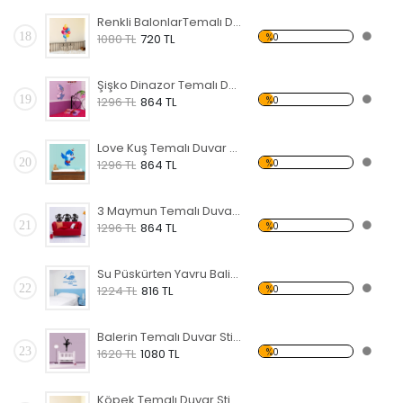
Renkli BalonlarTemalı Duvar Sticker
18
%0
1080 TL
720 TL
Şişko Dinazor Temalı Duvar Sticker
19
%0
1296 TL
864 TL
Love Kuş Temalı Duvar Sticker
20
%0
1296 TL
864 TL
3 Maymun Temalı Duvar Sticker
21
%0
1296 TL
864 TL
Su Püskürten Yavru Balina Temalı Duvar Sticker
22
%0
1224 TL
816 TL
Balerin Temalı Duvar Sticker
23
%0
1620 TL
1080 TL
Köpek Temalı Duvar Sticker