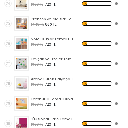
24
%0
1080 TL
720 TL
Prenses ve Yıldızlar Temalı Duvar Sticker
25
%0
1440 TL
960 TL
Notalı Kuşlar Temalı Duvar Sticker
26
%0
1080 TL
720 TL
Tavşan ve Bitkiler Temalı Duvar Sticker
27
%0
1080 TL
720 TL
Araba Süren Palyaço Temalı Duvar Sticker
28
%0
1080 TL
720 TL
Tombul Fil Temalı Duvar Sticker
29
%0
1080 TL
720 TL
3'lü Sopalı Fare Temalı Duvar Sticker
30
%0
1080 TL
720 TL