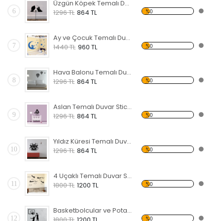
Üzgün Köpek Temalı Duvar Sticker
6
%0
1296 TL
864 TL
Ay ve Çocuk Temalı Duvar Sticker
7
%0
1440 TL
960 TL
Hava Balonu Temalı Duvar Sticker
8
%0
1296 TL
864 TL
Aslan Temalı Duvar Sticker
9
%0
1296 TL
864 TL
Yıldız Küresi Temalı Duvar Sticker
10
%0
1296 TL
864 TL
4 Uçaklı Temalı Duvar Sticker
11
%0
1800 TL
1200 TL
Basketbolcular ve Pota Temalı Duvar Sticker
12
%0
1800 TL
1200 TL