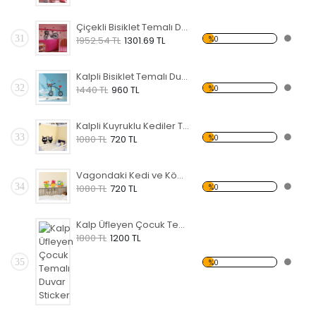
Çiçekli Bisiklet Temalı Duvar Sticker
31
%0
1952.54 TL
1301.69 TL
Kalpli Bisiklet Temalı Duvar Sticker
32
%0
1440 TL
960 TL
Kalpli Kuyruklu Kediler Temalı Duvar Sticker
33
%0
1080 TL
720 TL
Vagondaki Kedi ve Köpek Temalı Duvar Sticker
34
%0
1080 TL
720 TL
Kalp Üfleyen Çocuk Temalı Duvar Sticker
1800 TL
1200 TL
35
%0