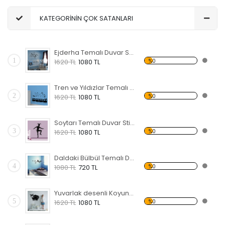
KATEGORİNİN ÇOK SATANLARI
Ejderha Temalı Duvar Sticker
1
%0
1620 TL
1080 TL
Tren ve Yıldızlar Temalı Duvar Sticker
2
%0
1620 TL
1080 TL
Soytarı Temalı Duvar Sticker
3
%0
1620 TL
1080 TL
Daldaki Bülbül Temalı Duvar Sticker
4
%0
1080 TL
720 TL
Yuvarlak desenli Koyun Temalı Duvar Sticker
5
%0
1620 TL
1080 TL