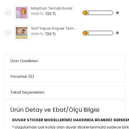
Maymun Temalı Duvar Sticker
49
%0
1080 TL
720 TL
Sörf Yapan Köpek Temalı Duvar Sticker
50
%0
1080 TL
720 TL
Ürün Özellikleri
Yorumlar
(0)
Taksit Seçenekleri
Ürün Detay ve Ebat/Ölçü Bilgisi
DUVAR STICKER MODELLERİMİZ HAKKINDA BİLMENİZ GEREKE
* Uygulaması çok kolay olan duvar stickerlarımızla sadece bir