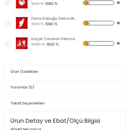
25
%0
1620 TL
1080 TL
Deniz Kabuğu Dekoratif Kırılmaz Ayna
26
%0
1620 TL
1080 TL
Küçük Canavar Dekoratif Kırılmaz Ayna
27
%0
2880 TL
1920 TL
Ürün Özellikleri
Yorumlar
(0)
Taksit Seçenekleri
Ürün Detay ve Ebat/Ölçü Bilgisi
40x40 tek parça