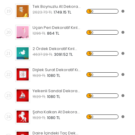
Tek Boynuzlu At Dekoratif Kırılmaz Ayna
19
%0
2623.73 TL
1749.15 TL
Uçan Peri Dekoratif Kırılmaz Ayna
20
%0
1296 TL
864 TL
2 Ördek Dekoratif Kırılmaz Ayna
21
%0
4637.29 TL
3091.52 TL
Dişlek Surat Dekoratif Kırılmaz Ayna
22
%0
1620 TL
1080 TL
Yelkenli Sandal Dekoratif Kırılmaz Ayna
23
%0
1620 TL
1080 TL
Şaha Kalkan At Dekoratif Kırılmaz Ayna
24
%0
1620 TL
1080 TL
Daire İçindeki Taç Dekoratif Kırılmaz Ayna