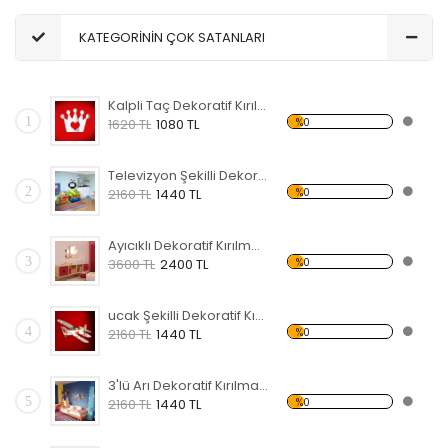
KATEGORİNİN ÇOK SATANLARI
Kalpli Taç Dekoratif Kırılmaz Ayna
1
%0
1620 TL
1080 TL
Televizyon Şekilli Dekoratif Kırılmaz Ayna
2
%0
2160 TL
1440 TL
Ayıcıklı Dekoratif Kırılmaz Ayna
3
%0
3600 TL
2400 TL
ucak Şekilli Dekoratif Kırılmaz Ayna
4
%0
2160 TL
1440 TL
3'lü Arı Dekoratif Kırılmaz Ayna
5
%0
2160 TL
1440 TL