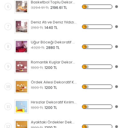
Basketbol Toplu Dekoratif Kırılmaz Ayna
6
%0
3294.91 TL
2196.61 TL
Deniz Atı ve Deniz Yıldızı Dekoratif Kırılmaz Ayna
7
%0
2160 TL
1440 TL
Uğur Böceği Dekoratif Kırılmaz Ayna
8
%0
4320 TL
2880 TL
Romantik Kuşlar Dekoratif Kırılmaz Ayna
9
%0
1800 TL
1200 TL
Ördek Ailesi Dekoratif Kırılmaz Ayna
10
%0
1800 TL
1200 TL
Hırsızlar Dekoratif Kırılmaz Ayna
11
%0
1800 TL
1200 TL
Ayaktaki Ördekler Dekoratif Kırılmaz Ayna
12
%0
1800 TL
1200 TL