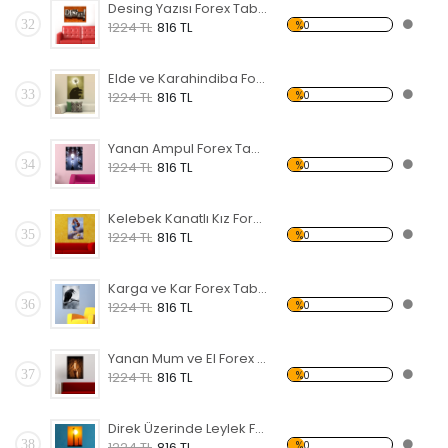
Desing Yazısı Forex Tablo
32
%0
1224 TL
816 TL
Elde ve Karahindiba Forex Tablo
33
%0
1224 TL
816 TL
Yanan Ampul Forex Tablo
34
%0
1224 TL
816 TL
Kelebek Kanatlı Kız Forex Tablo
35
%0
1224 TL
816 TL
Karga ve Kar Forex Tablo
36
%0
1224 TL
816 TL
Yanan Mum ve El Forex Tablo
37
%0
1224 TL
816 TL
Direk Üzerinde Leylek Forex Tablo
38
%0
1224 TL
816 TL