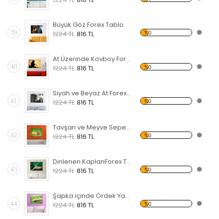
Büyük Göz Forex Tablo
39
%0
1224 TL
816 TL
At Üzerinde Kovboy Forex Tablo
40
%0
1224 TL
816 TL
Siyah ve Beyaz At Forex Tablo
41
%0
1224 TL
816 TL
Tavşan ve Meyve Sepeti Forex Tablo
42
%0
1224 TL
816 TL
Dinlenen KaplanForex Tablo
43
%0
1224 TL
816 TL
Şapka içinde Ördek Yavruları Forex Tablo
44
%0
1224 TL
816 TL