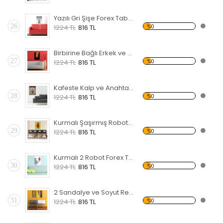
Yazılı Gri Şişe Forex Tablo
26
%0
1224 TL
816 TL
Birbirine Bağlı Erkek ve Kadın Eli Forex Tablo
27
%0
1224 TL
816 TL
Kafeste Kalp ve Anahtar Forex Tablo
28
%0
1224 TL
816 TL
Kurmalı Şaşırmış Robot Forex Tablo
29
%0
1224 TL
816 TL
Kurmalı 2 Robot Forex Tablo
30
%0
1224 TL
816 TL
2 Sandalye ve Soyut Resim Forex Tablo
31
%0
1224 TL
816 TL