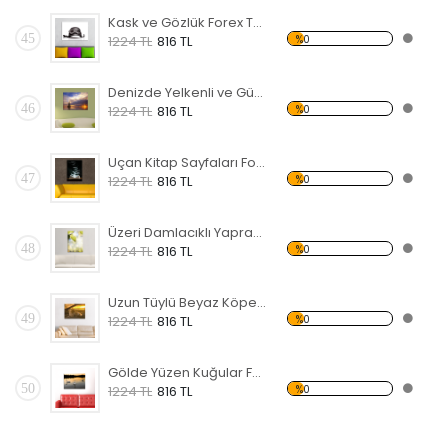
Kask ve Gözlük Forex Tablo
45
%0
1224 TL
816 TL
Denizde Yelkenli ve Gün Batımı Forex Tablo
46
%0
1224 TL
816 TL
Uçan Kitap Sayfaları Forex Tablo
47
%0
1224 TL
816 TL
Üzeri Damlacıklı Yaprak Forex Tablo
48
%0
1224 TL
816 TL
Uzun Tüylü Beyaz Köpek Forex Tablo
49
%0
1224 TL
816 TL
Gölde Yüzen Kuğular Forex Tablo
50
%0
1224 TL
816 TL