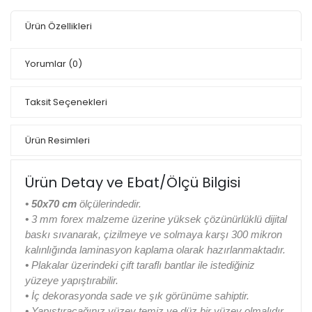
Ürün Özellikleri
Yorumlar
(0)
Taksit Seçenekleri
Ürün Resimleri
Ürün Detay ve Ebat/Ölçü Bilgisi
• 50x70 cm
ölçülerindedir.
•
3 mm forex malzeme üzerine yüksek çözünürlüklü dijital
baskı sıvanarak, çizilmeye ve solmaya karşı 300 mikron
kalınlığında laminasyon kaplama olarak hazırlanmaktadır.
•
Plakalar üzerindeki çift taraflı bantlar ile istediğiniz
yüzeye yapıştırabilir.
•
İç dekorasyonda sade ve şık görünüme sahiptir.
•
Yapıştıracağınız yüzey temiz ve düz bir yüzey olmalıdır.