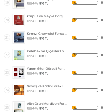
19
%0
1224 TL
816 TL
karpuz ve Meyve Parçaları Forex Tablo
20
%0
1224 TL
816 TL
Kırmızı Chevrolet Forex Tablo
21
%0
1224 TL
816 TL
Kelebek ve Çiçekler Forex Tablo
22
%0
1224 TL
816 TL
Yarım Gitar Görseli Forex Tablo
23
%0
1224 TL
816 TL
Savaş ve Kadın Forex Tablo
24
%0
1224 TL
816 TL
Altın Oran Merdiven Forex Tablo
25
%0
1224 TL
816 TL