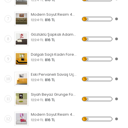
Modern Soyut Resim 46 Forex Tablo
7
%0
1224 TL
816 TL
Gözlüklü Şapkalı Adam Forex Tablo
8
%0
1224 TL
816 TL
Dalgalı Saçlı Kadın Forex Tablo
9
%0
1224 TL
816 TL
Eski Pervaneli Savaş Uçağı Forex Tablo
10
%0
1224 TL
816 TL
Siyah Beyaz Grunge Forex Tablo
11
%0
1224 TL
816 TL
Modern Soyut Resim 45 Forex Tablo
12
%0
1224 TL
816 TL