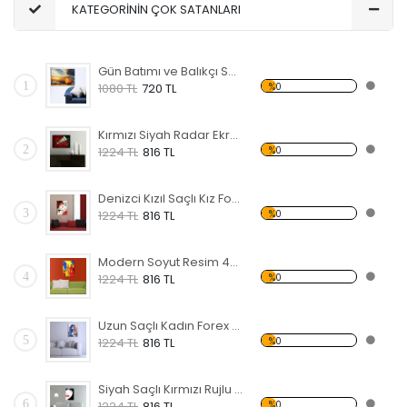
KATEGORİNİN ÇOK SATANLARI
Gün Batımı ve Balıkçı Sandalı Forex Tablo
1
%0
1080 TL
720 TL
Kırmızı Siyah Radar Ekranı Forex Tablo
2
%0
1224 TL
816 TL
Denizci Kızıl Saçlı Kız Forex Tablo
3
%0
1224 TL
816 TL
Modern Soyut Resim 47 Forex Tablo
4
%0
1224 TL
816 TL
Uzun Saçlı Kadın Forex Tablo
5
%0
1224 TL
816 TL
Siyah Saçlı Kırmızı Rujlu Kadın Forex Tablo
6
%0
1224 TL
816 TL