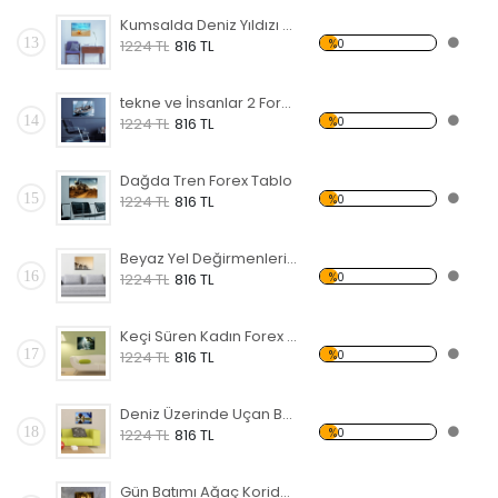
Kumsalda Deniz Yıldızı Forex Tablo
13
%0
1224 TL
816 TL
tekne ve İnsanlar 2 Forex Tablo
14
%0
1224 TL
816 TL
Dağda Tren Forex Tablo
15
%0
1224 TL
816 TL
Beyaz Yel Değirmenleri Forex Tablo
16
%0
1224 TL
816 TL
Keçi Süren Kadın Forex Tablo
17
%0
1224 TL
816 TL
Deniz Üzerinde Uçan Balonlar Forex Tablo
18
%0
1224 TL
816 TL
Gün Batımı Ağaç Koridor Forex Tablo