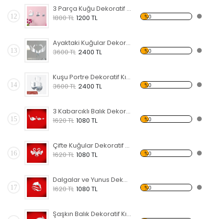
3 Parça Kuğu Dekoratif Kırılmaz Ayna
12
%0
1800 TL
1200 TL
Ayaktaki Kuğular Dekoratif Kırılmaz Ayna
13
%0
3600 TL
2400 TL
Kuşu Portre Dekoratif Kırılmaz Ayna
14
%0
3600 TL
2400 TL
3 Kabarcıklı Balık Dekoratif Kırılmaz Ayna
15
%0
1620 TL
1080 TL
Çifte Kuğular Dekoratif Kırılmaz Ayna
16
%0
1620 TL
1080 TL
Dalgalar ve Yunus Dekoratif Kırılmaz Ayna
17
%0
1620 TL
1080 TL
Şaşkın Balık Dekoratif Kırılmaz Ayna