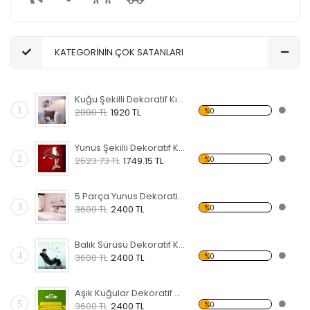
KATEGORİNİN ÇOK SATANLARI
Kuğu Şekilli Dekoratif Kırılmaz Ayna
1
%0
2880 TL
1920 TL
Yunus Şekilli Dekoratif Kırılmaz Ayna
2
%0
2623.73 TL
1749.15 TL
5 Parça Yunus Dekoratif Kırılmaz Ayna
3
%0
3600 TL
2400 TL
Balık Sürüsü Dekoratif Kırılmaz Ayna
4
%0
3600 TL
2400 TL
Aşık Kuğular Dekoratif Kırılmaz Ayna
5
%0
3600 TL
2400 TL