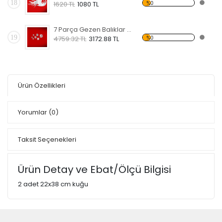
18
%0
1620 TL
1080 TL
7 Parça Gezen Balıklar Dekoratif Kırılmaz Ayna
19
%0
4759.32 TL
3172.88 TL
Ürün Özellikleri
Yorumlar
(0)
Taksit Seçenekleri
Ürün Detay ve Ebat/Ölçü Bilgisi
2 adet 22x38 cm kuğu