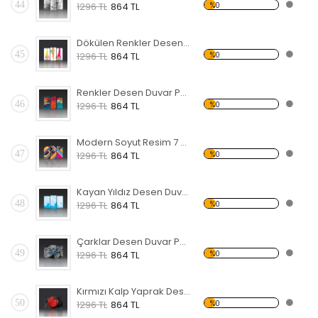
44
%0
1296 TL
864 TL
Dökülen Renkler Desen Duvar Panosu
45
%0
1296 TL
864 TL
Renkler Desen Duvar Panosu
46
%0
1296 TL
864 TL
Modern Soyut Resim 7 Forex Tablo
47
%0
1296 TL
864 TL
Kayan Yıldız Desen Duvar Panosu
48
%0
1296 TL
864 TL
Çarklar Desen Duvar Panosu
49
%0
1296 TL
864 TL
Kırmızı Kalp Yaprak Desen Duvar Panosu
50
%0
1296 TL
864 TL