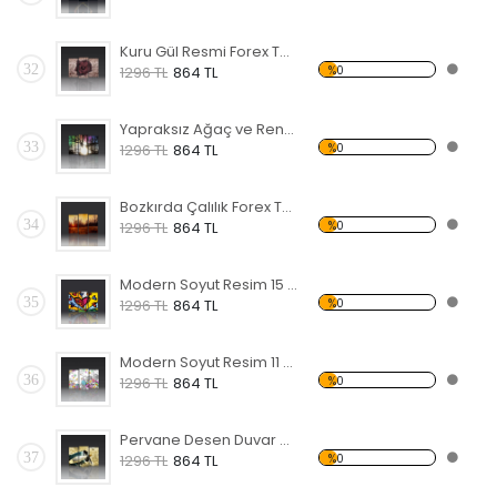
Kuru Gül Resmi Forex Tablo
32
%0
1296 TL
864 TL
Yapraksız Ağaç ve Renkli Gökyüzü Forex Tablo
33
%0
1296 TL
864 TL
Bozkırda Çalılık Forex Tablo
34
%0
1296 TL
864 TL
Modern Soyut Resim 15 Forex Tablo
35
%0
1296 TL
864 TL
Modern Soyut Resim 11 Forex Tablo
36
%0
1296 TL
864 TL
Pervane Desen Duvar Panosu 3AS-1114
37
%0
1296 TL
864 TL