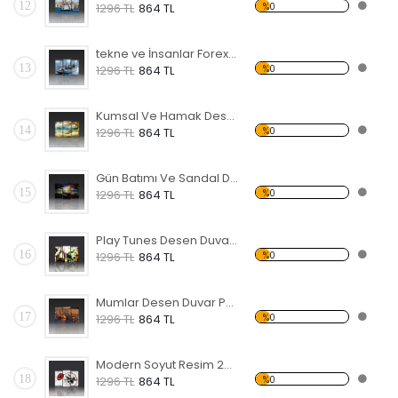
12
%0
1296 TL
864 TL
tekne ve İnsanlar Forex Tablo
13
%0
1296 TL
864 TL
Kumsal Ve Hamak Desen Duvar Panosu
14
%0
1296 TL
864 TL
Gün Batımı Ve Sandal Desen Duvar Panosu
15
%0
1296 TL
864 TL
Play Tunes Desen Duvar Panosu
16
%0
1296 TL
864 TL
Mumlar Desen Duvar Panosu
17
%0
1296 TL
864 TL
Modern Soyut Resim 22 Forex Tablo
18
%0
1296 TL
864 TL