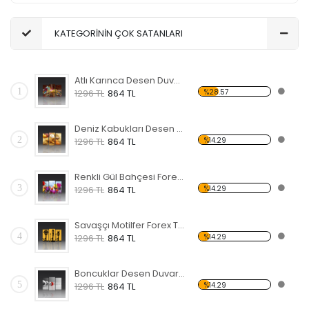
KATEGORİNİN ÇOK SATANLARI
Atlı Karınca Desen Duvar Panosu
1
%28.57
1296 TL
864 TL
Deniz Kabukları Desen Duvar Panosu
2
%14.29
1296 TL
864 TL
Renkli Gül Bahçesi Forex Tablo
3
%14.29
1296 TL
864 TL
Savaşçı Motilfer Forex Tablo
4
%14.29
1296 TL
864 TL
Boncuklar Desen Duvar Panosu
5
%14.29
1296 TL
864 TL