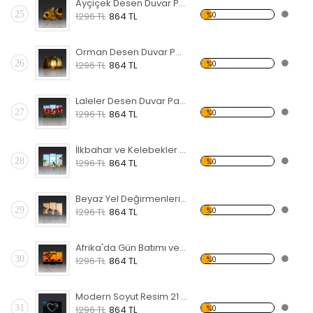
Ayçiçek Desen Duvar Panosu
25
%0
1296 TL
864 TL
Orman Desen Duvar Panosu
26
%0
1296 TL
864 TL
Laleler Desen Duvar Panosu
27
%0
1296 TL
864 TL
İlkbahar ve Kelebekler Forex Tablo
28
%0
1296 TL
864 TL
Beyaz Yel Değirmenleri Forex Tablo
29
%0
1296 TL
864 TL
Afrika'da Gün Batımı ve Filler Forex Tablo
30
%0
1296 TL
864 TL
Modern Soyut Resim 21 Forex Tablo
31
%0
1296 TL
864 TL