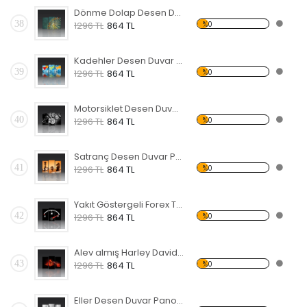
Dönme Dolap Desen Duvar Panosu 3AS-1116
38
%0
1296 TL
864 TL
Kadehler Desen Duvar Panosu 3AS-1117
39
%0
1296 TL
864 TL
Motorsiklet Desen Duvar Panosu 3AS-1120
40
%0
1296 TL
864 TL
Satranç Desen Duvar Panosu
41
%0
1296 TL
864 TL
Yakıt Göstergeli Forex Tablo
42
%0
1296 TL
864 TL
Alev almış Harley Davidson Forex Tablo
43
%0
1296 TL
864 TL
Eller Desen Duvar Panosu