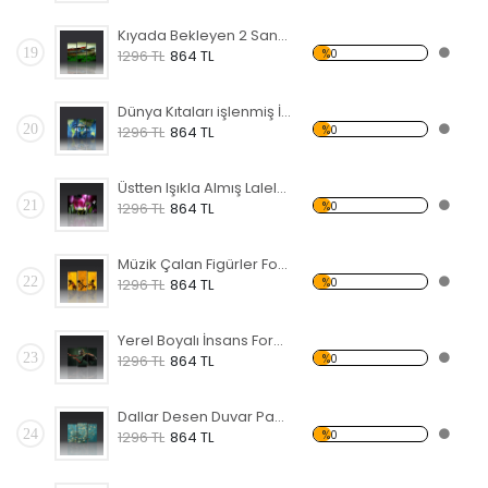
Kıyada Bekleyen 2 Sandal Forex Tablo
19
%0
1296 TL
864 TL
Dünya Kıtaları işlenmiş İnsan Yüzü Forex Tablo
20
%0
1296 TL
864 TL
Üstten Işıkla Almış Laleler Forex Tablo
21
%0
1296 TL
864 TL
Müzik Çalan Figürler Forex Tablo
22
%0
1296 TL
864 TL
Yerel Boyalı İnsans Forex Tablo
23
%0
1296 TL
864 TL
Dallar Desen Duvar Panosu
24
%0
1296 TL
864 TL