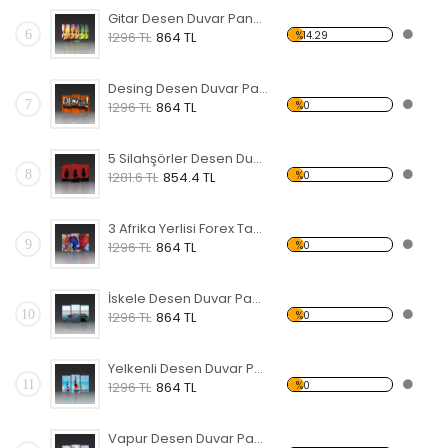
Gitar Desen Duvar Panosu
6
%14.29
1296 TL
864 TL
Desing Desen Duvar Panosu
7
%0
1296 TL
864 TL
5 Silahşörler Desen Duvar Panosu
8
%0
1281.6 TL
854.4 TL
3 Afrika Yerlisi Forex Tablo
9
%0
1296 TL
864 TL
İskele Desen Duvar Panosu
10
%0
1296 TL
864 TL
Yelkenli Desen Duvar Panosu
11
%0
1296 TL
864 TL
Vapur Desen Duvar Panosu