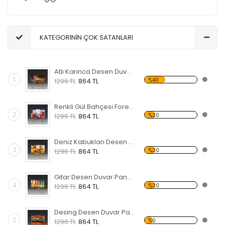
KATEGORİNİN ÇOK SATANLARI
Atlı Karınca Desen Duvar Panosu
1
%40
1296 TL
864 TL
Renkli Gül Bahçesi Forex Tablo
2
%20
1296 TL
864 TL
Deniz Kabukları Desen Duvar Panosu
3
%20
1296 TL
864 TL
Gitar Desen Duvar Panosu
4
%20
1296 TL
864 TL
Desing Desen Duvar Panosu
5
%0
1296 TL
864 TL