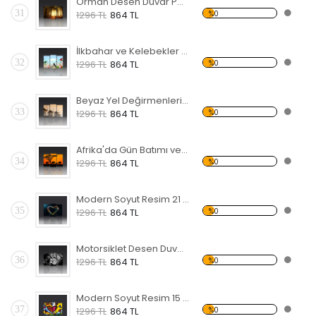
Orman Desen Duvar Panosu
31
%0
1296 TL
864 TL
İlkbahar ve Kelebekler Forex Tablo
32
%0
1296 TL
864 TL
Beyaz Yel Değirmenleri Forex Tablo
33
%0
1296 TL
864 TL
Afrika'da Gün Batımı ve Filler Forex Tablo
34
%0
1296 TL
864 TL
Modern Soyut Resim 21 Forex Tablo
35
%0
1296 TL
864 TL
Motorsiklet Desen Duvar Panosu 3AS-1120
36
%0
1296 TL
864 TL
Modern Soyut Resim 15 Forex Tablo
37
%0
1296 TL
864 TL