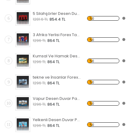
5 Silahşörler Desen Duvar Panosu
6
%0
1281.6 TL
854.4 TL
3 Afrika Yerlisi Forex Tablo
7
%0
1296 TL
864 TL
Kumsal Ve Hamak Desen Duvar Panosu
8
%0
1296 TL
864 TL
tekne ve İnsanlar Forex Tablo
9
%0
1296 TL
864 TL
Vapur Desen Duvar Panosu
10
%0
1296 TL
864 TL
Yelkenli Desen Duvar Panosu
11
%0
1296 TL
864 TL