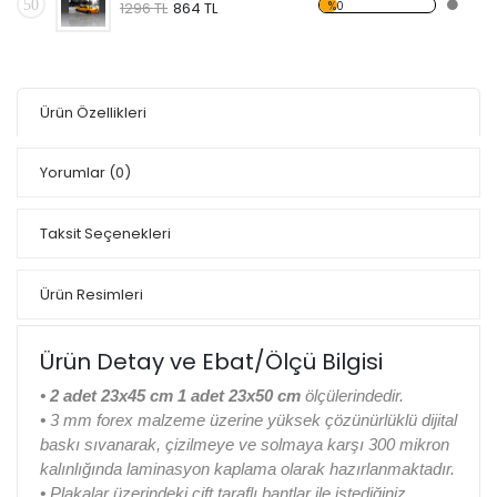
50
%0
1296 TL
864 TL
Ürün Özellikleri
Yorumlar
(0)
Taksit Seçenekleri
Ürün Resimleri
Ürün Detay ve Ebat/Ölçü Bilgisi
• 2 adet 23x45 cm 1 adet 23x50 cm
ölçülerindedir.
•
3 mm forex malzeme üzerine yüksek çözünürlüklü dijital
baskı sıvanarak, çizilmeye ve solmaya karşı 300 mikron
kalınlığında laminasyon kaplama olarak hazırlanmaktadır.
•
Plakalar üzerindeki çift taraflı bantlar ile istediğiniz