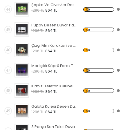
Şapka Ve Civcivler Desen Duvar Panosu
44
%0
1296 TL
864 TL
Puppy Desen Duvar Panosu
45
%0
1296 TL
864 TL
Çizgi Film Karakteri ve Kuş Forex Tablo
46
%0
1296 TL
864 TL
Mor Işıklı Köprü Forex Tablo
47
%0
1296 TL
864 TL
Kırmızı Telefon Kulübeleri Desen Duvar Panosu
48
%0
1296 TL
864 TL
Galata Kulesi Desen Duvar Panosu
49
%0
1296 TL
864 TL
3 Parça Sarı Taksi Duvar Panosu