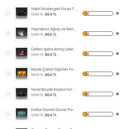
Yakıt Göstergeli Forex Tablo
25
%0
1296 TL
864 TL
Yapraksız Ağaç ve Renkli Gökyüzü Forex Tablo
26
%0
1296 TL
864 TL
Üstten Işıkla Almış Laleler Forex Tablo
27
%0
1296 TL
864 TL
Müzik Çalan Figürler Forex Tablo
28
%0
1296 TL
864 TL
Yerel Boyalı İnsans Forex Tablo
29
%0
1296 TL
864 TL
Dallar Desen Duvar Panosu
30
%0
1296 TL
864 TL