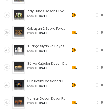
Play Tunes Desen Duvar Panosu
38
%0
1296 TL
864 TL
Koklaşan 2 Zebra Forex Tablo
39
%0
1296 TL
864 TL
3 Parça Siyah ve Beyaz Civcivler Forex Tablo
40
%0
1296 TL
864 TL
Göl ve Kuğular Desen Duvar Panosu
41
%0
1296 TL
864 TL
Gün Batımı Ve Sandal Desen Duvar Panosu
42
%0
1296 TL
864 TL
Mumlar Desen Duvar Panosu
43
%0
1296 TL
864 TL