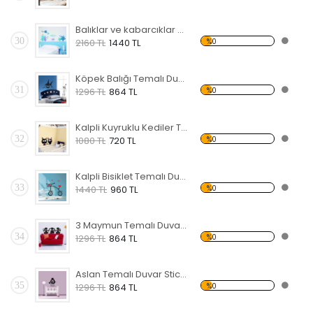
Balıklar ve kabarcıklar Temalı Duvar Sticker
30
%0
2160 TL
1440 TL
Köpek Balığı Temalı Duvar Sticker
31
%0
1296 TL
864 TL
Kalpli Kuyruklu Kediler Temalı Duvar Sticker
32
%0
1080 TL
720 TL
Kalpli Bisiklet Temalı Duvar Sticker
33
%0
1440 TL
960 TL
3 Maymun Temalı Duvar Sticker
34
%0
1296 TL
864 TL
Aslan Temalı Duvar Sticker
35
%0
1296 TL
864 TL