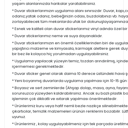
yaşam alanlarınızda harikalar yaratabilirsiniz.
* Duvar stickerlarımızın uygulama alanı sınırsızdır. Duvar, kapı
odanız,yatak odanız, bebeğinizin odası, buzdolabınızı vb. hayal
zorlayabilecek tüm mekanlarda ufak bir dokunuşlayaşamınıza re
* Esnek ve kaliteli olan duvar stickerlarımız vinyl adında özel b
* Duvar stickerlarımız neme ve suya dayanaklıdır.
* Duvar stickerlarımızın en önemli özelliklerinden biri de uygula
yapıştırıcı malzeme ve kimyasala, karmaşık aletlere gerek d
bir bez ile kolayca hiç yorulmadan uygulayabilirsiniz.
* Uygulama yapılacak yüzeyin temiz, tozdan arındırılmış, içind
içermemesi gerekmektedir.
* Duvar sticker genel olarak daima 10 derece üstündeki hava ş
* Yeni boyanmış duvarlarda uygulama yapılması için 10-15 gün b
* Boyasız ve sert zeminlerde (Ahşap dolap, masa, ayna, fayans,
sorunsuzca yüzeyden kaldırabilirsiniz. Ancak su bazlı plastik 
işleminin çok dikkatli ve ısıtarak yapılması önerilmektedir.
* Ürünlerimiz kuru veya hafif nemli bezle nazikçe silinebilmekted
çıkartıcılar, temizlik malzemeleri ürünün renklerini bozabilir. Lüt
uyunuz.
* Ürünlerimiz , kolay uygulayabilmeniz için tek parçada üretilm