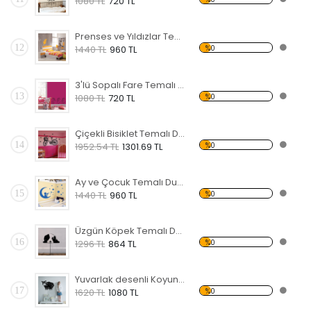
1080 TL
720 TL
Prenses ve Yıldızlar Temalı Duvar Sticker
12
%0
1440 TL
960 TL
3'lü Sopalı Fare Temalı Duvar Sticker
13
%0
1080 TL
720 TL
Çiçekli Bisiklet Temalı Duvar Sticker
14
%0
1952.54 TL
1301.69 TL
Ay ve Çocuk Temalı Duvar Sticker
15
%0
1440 TL
960 TL
Üzgün Köpek Temalı Duvar Sticker
16
%0
1296 TL
864 TL
Yuvarlak desenli Koyun Temalı Duvar Sticker
17
%0
1620 TL
1080 TL