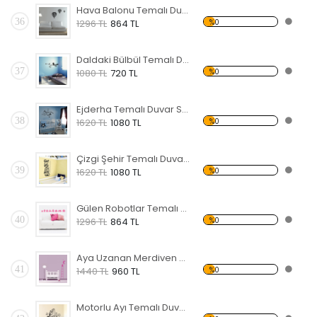
Hava Balonu Temalı Duvar Sticker
36
%0
1296 TL
864 TL
Daldaki Bülbül Temalı Duvar Sticker
37
%0
1080 TL
720 TL
Ejderha Temalı Duvar Sticker
38
%0
1620 TL
1080 TL
Çizgi Şehir Temalı Duvar Sticker
39
%0
1620 TL
1080 TL
Gülen Robotlar Temalı Duvar Sticker
40
%0
1296 TL
864 TL
Aya Uzanan Merdiven Temalı Duvar Sticker
41
%0
1440 TL
960 TL
Motorlu Ayı Temalı Duvar Sticker