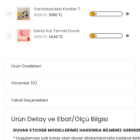
Sandalyedeki Kediler Temalı Duvar Sticker
49
%0
1620 TL
1080 TL
Deniz Kızı Temalı Duvar Sticker
50
%0
2160 TL
1440 TL
Ürün Özellikleri
Yorumlar
(0)
Taksit Seçenekleri
Ürün Detay ve Ebat/Ölçü Bilgisi
DUVAR STICKER MODELLERİMİZ HAKKINDA BİLMENİZ GEREKE
* Uygulaması çok kolay olan duvar stickerlarımızla sadece bir