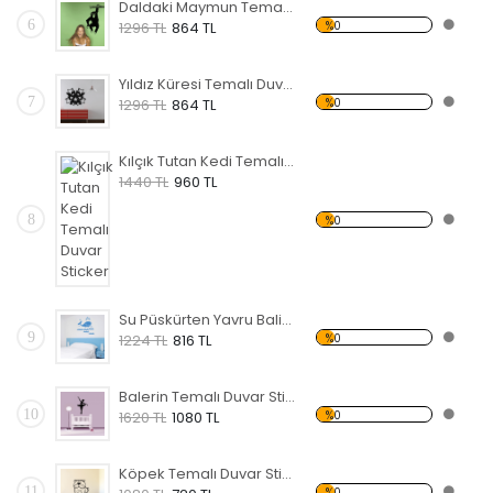
Daldaki Maymun Temalı Duvar Sticker
6
%0
1296 TL
864 TL
Yıldız Küresi Temalı Duvar Sticker
7
%0
1296 TL
864 TL
Kılçık Tutan Kedi Temalı Duvar Sticker
1440 TL
960 TL
8
%0
Su Püskürten Yavru Balina Temalı Duvar Sticker
9
%0
1224 TL
816 TL
Balerin Temalı Duvar Sticker
10
%0
1620 TL
1080 TL
Köpek Temalı Duvar Sticker
11
%0