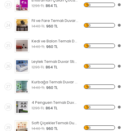
Enstrüman Çalan Çocuk Temalı Duvar Sticker
23
%0
1296 TL
864 TL
Fil ve Fare Temalı Duvar Sticker
24
%0
1440 TL
960 TL
Kedi ve Balon Temalı Duvar Sticker
25
%0
1440 TL
960 TL
Leylek Temalı Duvar Sticker
26
%0
1296 TL
864 TL
Kurbağa Temalı Duvar Sticker
27
%0
1440 TL
960 TL
4 Penguen Temalı Duvar Sticker
28
%0
1296 TL
864 TL
Soft ÇiçeklerTemalı Duvar Sticker
29
%0
1440 TL
960 TL