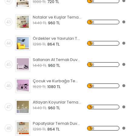
42
%0
1080 TL
720 TL
Notalar ve Kuşlar Temalı Duvar Sticker
43
%0
1440 TL
960 TL
Ördekler ve Yavruları Temalı Duvar Sticker
44
%0
1296 TL
864 TL
Sallanan At Temalı Duvar Sticker
45
%0
1440 TL
960 TL
Çocuk ve Kurbağa Temalı Duvar Sticker
46
%0
1620 TL
1080 TL
Atlayan Koyunlar Temalı Duvar Sticker
47
%0
1440 TL
960 TL
Papatyalar Temalı Duvar Sticker
48
%0
1296 TL
864 TL