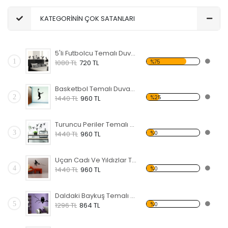
KATEGORİNİN ÇOK SATANLARI
5'li Futbolcu Temalı Duvar Sticker
1
%75
1080 TL
720 TL
Basketbol Temalı Duvar Sticker
2
%25
1440 TL
960 TL
Turuncu Periler Temalı Duvar Sticker
3
%0
1440 TL
960 TL
Uçan Cadı Ve Yıldızlar Temalı Duvar Sticker
4
%0
1440 TL
960 TL
Daldaki Baykuş Temalı Duvar Sticker
5
%0
1296 TL
864 TL