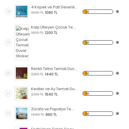
4 Köpek ve Pati Desenli Temalı Duvar Sticker
18
%0
1620 TL
1080 TL
Kalp Üfleyen Çocuk Temalı Duvar Sticker
1800 TL
1200 TL
19
%0
Renkli Tetris Temalı Duvar Sticker
20
%0
2160 TL
1440 TL
Kediler ve Ay Temalı Duvar Sticker
21
%0
2310 TL
1540 TL
Zürafa ve Papatya Temalı Duvar Sticker
22
%0
1440 TL
960 TL