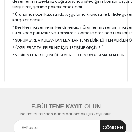
desenlerimiz ,zevkiniz doğrultusunda istediğiniz kombinasyon
sıkıştırılmış şekilde paketlenmektedir.
* Ürünümüz özel kutusunda ,uygulama kılavuzu ile birlikte güvenl
kargolanacaktır.
* Renkler malzemenin kendi rengidir.Ürünlerimiz rengini malzem
Bu yüzden pürüzsüz ve tramsızdır. Görselle arasında ufak ton farkl
* SUNUMLARDA KULLANILAN EBATLAR TEMSİLİDİR. LÜTFEN VERİLEN ÖL
* (ÖZEL EBAT TALEPLERİNİZ İÇİN İLETİŞİME GEÇİNİZ.)
* VERİLEN EBAT SEÇENEĞİ TAVSİYE EDİLEN UYGULAMA ALANIDIR.
E-BÜLTENE KAYIT OLUN
İndirimlerimizden haberdar olmak için kayıt olun.