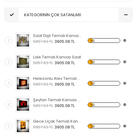
KATEGORİNİN ÇOK SATANLARI
Saat Dişli Temalı Kanvas Saat
1
%0
5857.63 TL
3905.08 TL
Lale Temalı Kanvas Saat
2
%0
5857.63 TL
3905.08 TL
Helezonlu Alev Temalı Kanvas Saat
3
%0
5857.63 TL
3905.08 TL
Şeytan Temalı Kanvas Saat
4
%0
5857.63 TL
3905.08 TL
Gece Uçak Temalı Kanvas Saat
5
%0
5857.63 TL
3905.08 TL