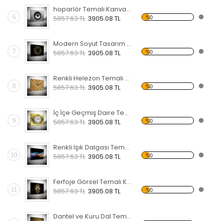
hoparlör Temalı Kanvas Saat
6
%0
5857.63 TL
3905.08 TL
Modern Soyut Tasarım 20 Temalı Kanvas Saat
7
%0
5857.63 TL
3905.08 TL
Renkli Helezon Temalı Kanvas Saat
8
%0
5857.63 TL
3905.08 TL
İç İçe Geçmiş Daire Temalı Kanvas Saat
9
%0
5857.63 TL
3905.08 TL
Renkli Işık Dalgası Temalı Kanvas Saat
10
%0
5857.63 TL
3905.08 TL
Ferfoje Görsel Temalı Kanvas Saat
11
%0
5857.63 TL
3905.08 TL
Dantel ve Kuru Dal Temalı Kanvas Saat