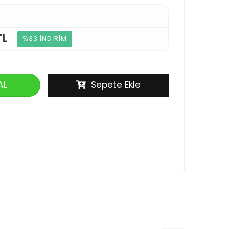
TL
%33 İNDİRİM
AL
Sepete Ekle