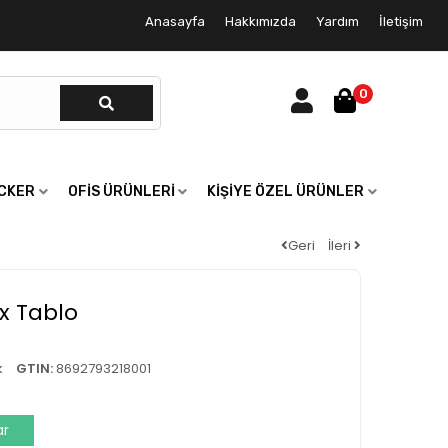
Anasayfa
Hakkımızda
Yardım
İletişim
0
ICKER
OFIS ÜRÜNLERI
KIŞIYE ÖZEL ÜRÜNLER
Geri
İleri
x Tablo
k
GTIN:
8692793218001
ar