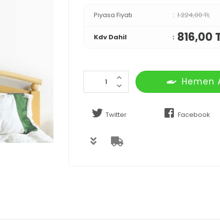
Piyasa Fiyatı
1.224,00 TL
816,00 
Kdv Dahil
Hemen 
Twitter
Facebook