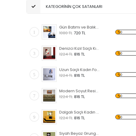
KATEGORİNİN ÇOK SATANLARI
Gün Batımı ve Balıkçı Sandalı Forex Tablo
1
%0
1080 TL
720 TL
Denizci Kızıl Saçlı Kız Forex Tablo
3
%0
1224 TL
816 TL
Uzun Saçlı Kadın Forex Tablo
5
%0
1224 TL
816 TL
Modern Soyut Resim 46 Forex Tablo
7
%0
1224 TL
816 TL
Dalgalı Saçlı Kadın Forex Tablo
9
%0
1224 TL
816 TL
Siyah Beyaz Grunge Forex Tablo