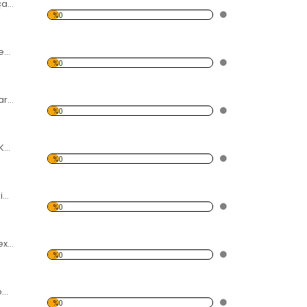
Deniz Üzerinde Uçan Balonlar Forex Tablo
%0
Beyaz Yel Değirmenleri Forex Tablo
%0
Uçan Kitap Sayfaları Forex Tablo
%0
Uzun Tüylü Beyaz Köpek Forex Tablo
%0
Modern Soyut Resim 3 Forex Tablo
%0
Beyaz Buldog Forex Tablo
%0
Siyah Beyaz Barkod Forex Tablo
%0