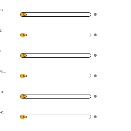
Yanan Mum ve El Forex Tablo
%0
Kelebek Kanatlı Kız Forex Tablo
%0
Elde ve Karahindiba Forex Tablo
%0
2 Sandalye ve Soyut Resim Forex Tablo
%0
Kurmalı Şaşırmış Robot Forex Tablo
%0
Birbirine Bağlı Erkek ve Kadın Eli Forex Tablo
%0