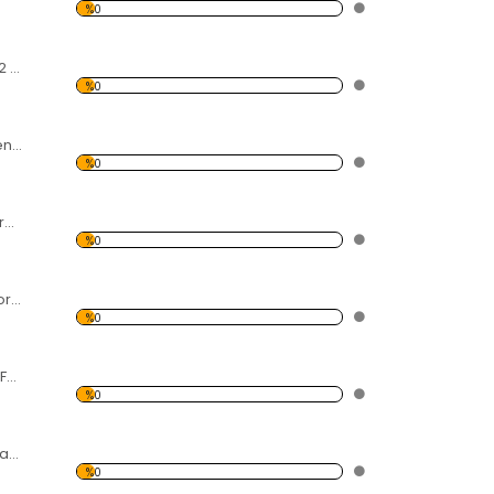
%0
tekne ve İnsanlar 2 Forex Tablo
%0
Altın Oran Merdiven Forex Tablo
%0
Kask ve Gözlük Forex Tablo
%0
Dinlenen KaplanForex Tablo
%0
Siyah ve Beyaz At Forex Tablo
%0
Büyük Göz Forex Tablo
%0