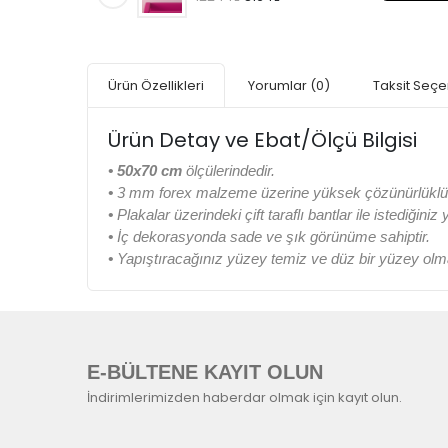
Ürün Özellikleri
Yorumlar
(0)
Taksit Seçe
Ürün Detay ve Ebat/Ölçü Bilgisi
• 50x70 cm
ölçülerindedir.
•
3 mm forex malzeme üzerine yüksek çözünürlüklü di
•
Plakalar üzerindeki çift taraflı bantlar ile istediğiniz
•
İç dekorasyonda sade ve şık görünüme sahiptir.
•
Yapıştıracağınız yüzey temiz ve düz bir yüzey olma
E-BÜLTENE KAYIT OLUN
İndirimlerimizden haberdar olmak için kayıt olun.