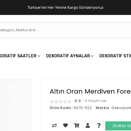
Türkiye'nin Her Yerine Kargo Gönderiyoruz
KORATIF SAATLER
DEKORATIF AYNALAR
DEKORATIF ST
Altın Oran Merdiven Fore
0.0
- 0 Yorum var.
Ürün Kodu :
5070-1122
Marka :
Dekorpar
Stokta V