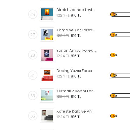
Direk Üzerinde Leylek Forex Tablo
25
%0
1224 TL
816 TL
Karga ve Kar Forex Tablo
27
%0
1224 TL
816 TL
Yanan Ampul Forex Tablo
29
%0
1224 TL
816 TL
Desing Yazısı Forex Tablo
31
%0
1224 TL
816 TL
Kurmalı 2 Robot Forex Tablo
33
%0
1224 TL
816 TL
Kafeste Kalp ve Anahtar Forex Tablo
35
%0
1224 TL
816 TL