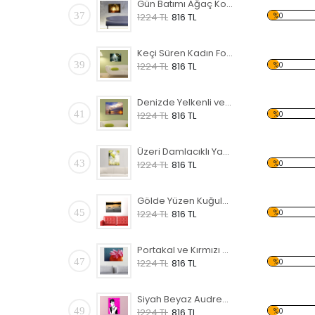
Gün Batımı Ağaç Koridor Forex Tablo
37
%0
1224 TL
816 TL
Keçi Süren Kadın Forex Tablo
39
%0
1224 TL
816 TL
Denizde Yelkenli ve Gün Batımı Forex Tablo
41
%0
1224 TL
816 TL
Üzeri Damlacıklı Yaprak Forex Tablo
43
%0
1224 TL
816 TL
Gölde Yüzen Kuğular Forex Tablo
45
%0
1224 TL
816 TL
Portakal ve Kırmızı Süs Forex Tablo
47
%0
1224 TL
816 TL
Siyah Beyaz Audrey Hepburn Forex Tablo
49
%0
1224 TL
816 TL