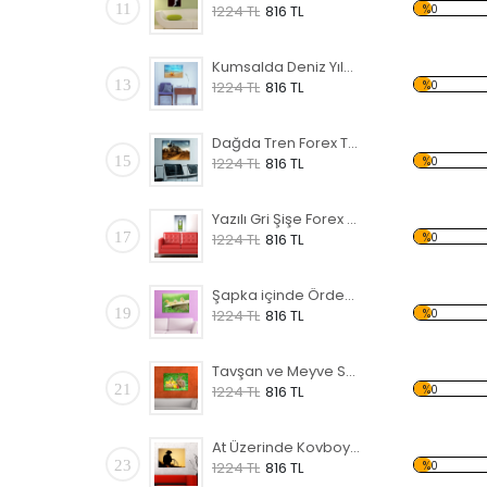
11
%0
1224 TL
816 TL
Kumsalda Deniz Yıldızı Forex Tablo
13
%0
1224 TL
816 TL
Dağda Tren Forex Tablo
15
%0
1224 TL
816 TL
Yazılı Gri Şişe Forex Tablo
17
%0
1224 TL
816 TL
Şapka içinde Ördek Yavruları Forex Tablo
19
%0
1224 TL
816 TL
Tavşan ve Meyve Sepeti Forex Tablo
21
%0
1224 TL
816 TL
At Üzerinde Kovboy Forex Tablo
23
%0
1224 TL
816 TL