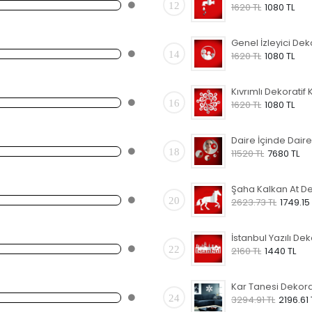
12
1620 TL
1080 TL
14
1620 TL
1080 TL
16
1620 TL
1080 TL
18
11520 TL
7680 TL
20
2623.73 TL
1749.15
22
2160 TL
1440 TL
24
3294.91 TL
2196.61 