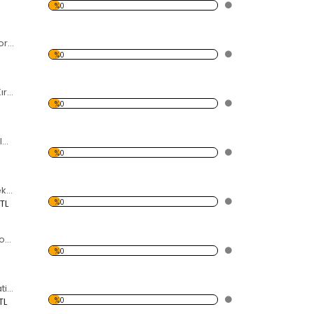
%0
Genel İzleyici Dekoratif Kırılmaz Ayna
%0
Kıvrımlı Dekoratif Kırılmaz Ayna
%0
Daire İçinde Daireler Dekoratif Kırılmaz Ayna
%0
Şaha Kalkan At Dekoratif Kırılmaz Ayna
%0
 TL
İstanbul Yazılı Dekoratif Kırılmaz Ayna
%0
Kar Tanesi Dekoratif Kırılmaz Ayna
%0
TL