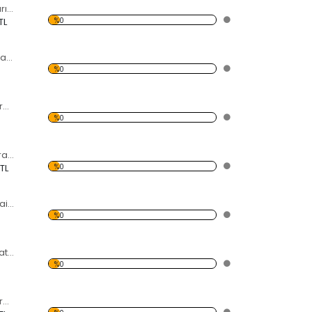
Güneş Dekoratif Kırılmaz Ayna
%0
TL
Koşan Atlar Dekoratif Kırılmaz Ayna
%0
Köşeli Şekilli Dekoratif Kırılmaz Ayna
%0
Çiçek Şekilli Dekoratif Kırılmaz Ayna
%0
 TL
Dönüşüm Çizgili Daire Dekoratif Kırılmaz Ayna
%0
Su Damlası Dekoratif Kırılmaz Ayna
%0
Kadın Silüeti Dekoratif Kırılmaz Ayna