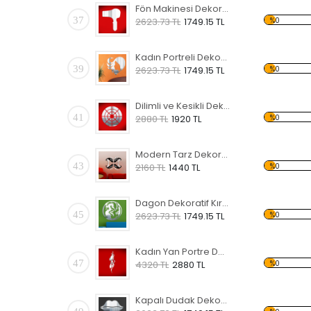
Fön Makinesi Dekoratif Kırılmaz Ayna
37
%0
2623.73 TL
1749.15 TL
Kadın Portreli Dekoratif Kırılmaz Ayna
39
%0
2623.73 TL
1749.15 TL
Dilimli ve Kesikli Dekoratif Kırılmaz Ayna
41
%0
2880 TL
1920 TL
Modern Tarz Dekoratif Kırılmaz Ayna
43
%0
2160 TL
1440 TL
Dagon Dekoratif Kırılmaz Ayna
45
%0
2623.73 TL
1749.15 TL
Kadın Yan Portre Dekoratif Kırılmaz Ayna
47
%0
4320 TL
2880 TL
Kapalı Dudak Dekoratif Kırılmaz Ayna