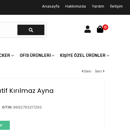
Anasayfa
Hakkımızda
Yardım
İletişim
0
ICKER
OFIS ÜRÜNLERI
KIŞIYE ÖZEL ÜRÜNLER
Geri
İleri
tif Kırılmaz Ayna
GTIN:
8692793217293
ar