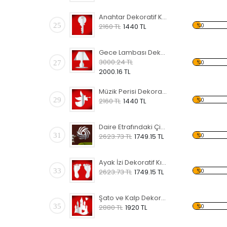
Anahtar Dekoratif Kırılmaz Ayna
25
%0
2160 TL
1440 TL
Gece Lambası Dekoratif Kırılmaz Ayna
3000.24 TL
27
%0
2000.16 TL
Müzik Perisi Dekoratif Kırılmaz Ayna
29
%0
2160 TL
1440 TL
Daire Etrafındaki Çizgiler Dekoratif Kırılmaz Ayna
31
%0
2623.73 TL
1749.15 TL
Ayak İzi Dekoratif Kırılmaz Ayna
33
%0
2623.73 TL
1749.15 TL
Şato ve Kalp Dekoratif Kırılmaz Ayna
35
%0
2880 TL
1920 TL