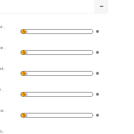
Kanatlı Dekoratif Kırılmaz Ayna
%0
12 Parçalı Damla Şekilli Dekoratif Kırılmaz Ayna
%0
Taşlar Dekoratif Kırılmaz Ayna
%0
İskambil Şekilleri Dekoratif Kırılmaz Ayna
%0
As Maça Karo Kupa Şekilli Dekoratif Kırılmaz Ayna
%0
Çeşme Dekoratif Kırılmaz Ayna