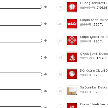
38
3294.91 TL
2196.61 
40
2880 TL
1920 TL
42
2880 TL
1920 TL
44
2623.73 TL
1749.15
46
2880 TL
1920 TL
48
2880 TL
1920 TL