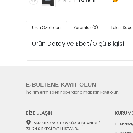
49
%0
2623.73 TL
1749.15 TL
Ürün Özellikleri
Yorumlar
(0)
Taksit Seçe
Ürün Detay ve Ebat/Ölçü Bilgisi
E-BÜLTENE KAYIT OLUN
İndirimlerimizden haberdar olmak için kayıt olun.
BİZE ULAŞIN
KURUMS
ANKARA CAD. HOŞAĞASI İŞHANI 31 /
Anasay
73-74 SİRKECİ FATİH İSTANBUL
İletişim