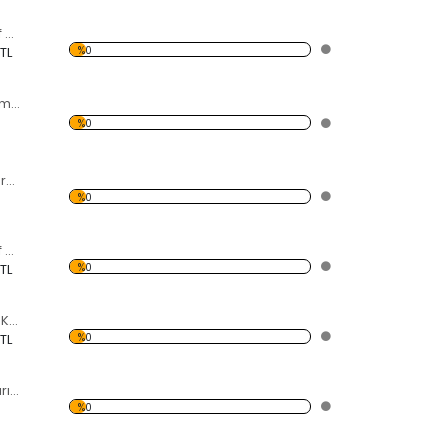
3 Parçalı Dekoratif Kırılmaz Ayna
%0
 TL
Eller Dekoratif Kırılmaz Ayna
%0
Araba Şekilli Dekoratif Kırılmaz Ayna
%0
At Portre Dekoratif Kırılmaz Ayna
%0
 TL
6'lı Yıldız Dekoratif Kırılmaz Ayna
%0
 TL
Puzzle Dekoratif Kırılmaz Ayna
%0