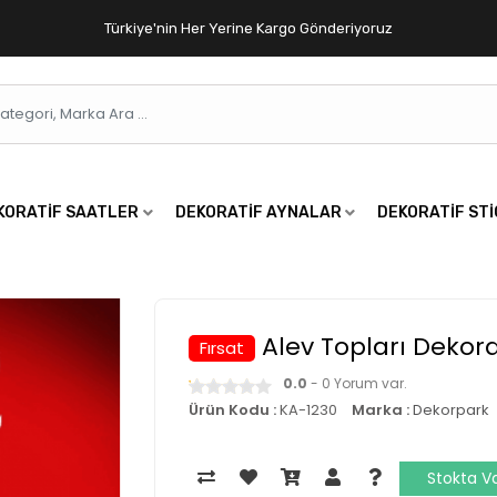
Türkiye'nin Her Yerine Kargo Gönderiyoruz
KORATIF SAATLER
DEKORATIF AYNALAR
DEKORATIF ST
Alev Topları Dekora
Fırsat
0.0
- 0 Yorum var.
Ürün Kodu :
KA-1230
Marka :
Dekorpark
Stokta V