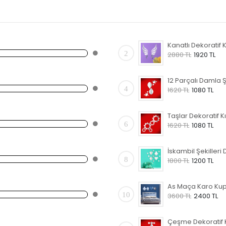
2
2880 TL
1920 TL
4
1620 TL
1080 TL
6
1620 TL
1080 TL
8
1800 TL
1200 TL
10
3600 TL
2400 TL