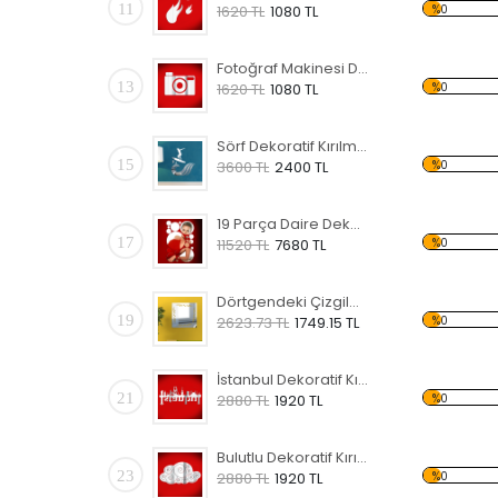
11
%0
1620 TL
1080 TL
Fotoğraf Makinesi Dekoratif Kırılmaz Ayna
13
%0
1620 TL
1080 TL
Sörf Dekoratif Kırılmaz Ayna
15
%0
3600 TL
2400 TL
19 Parça Daire Dekoratif Kırılmaz Ayna
17
%0
11520 TL
7680 TL
Dörtgendeki Çizgiler Dekoratif Kırılmaz Ayna
19
%0
2623.73 TL
1749.15 TL
İstanbul Dekoratif Kırılmaz Ayna
21
%0
2880 TL
1920 TL
Bulutlu Dekoratif Kırılmaz Ayna
23
%0
2880 TL
1920 TL