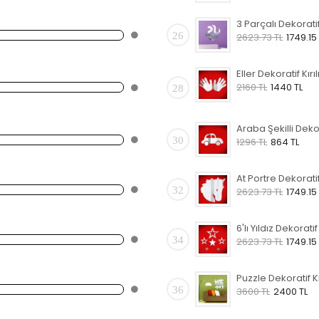
26
2623.73 TL
1749.15
2160 TL
1440 TL
28
30
1296 TL
864 TL
32
2623.73 TL
1749.15
34
2623.73 TL
1749.15
36
3600 TL
2400 TL