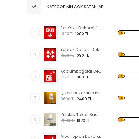
KATEGORİNİN ÇOK SATANLARI
Exit Yazılı Dekoratif Kırılmaz Ayna
1
%0
1620 TL
1080 TL
Yaprak Desenli Dekoratif Kırılmaz Ayna
3
%0
1620 TL
1080 TL
Kaplumbağalar Dekoratif Kırılmaz Ayna
5
%0
1620 TL
1080 TL
Çizgili Dekoratif Kırılmaz Ayna
7
%0
3600 TL
2400 TL
Kulaklık Takan Kadın Dekoratif Kırılmaz Ayna
9
%0
2880 TL
1920 TL
Alev Topları Dekoratif Kırılmaz Ayna