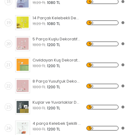
18
%0
1620 TL
1080 TL
14 Parçalı Kelebekli Dekoratif Kırılmaz Ayna
19
%0
1620 TL
1080 TL
5 Parça Kuşlu Dekoratif Kırılmaz Ayna
20
%0
1800 TL
1200 TL
Cıvıldayan Kuş Dekoratif Kırılmaz Ayna
21
%0
1800 TL
1200 TL
8 Parça Yusufçuk Dekoratif Kırılmaz Ayna
22
%0
1800 TL
1200 TL
Kuşlar ve Yuvarlaklar Dekoratif Kırılmaz Ayna
23
%0
1800 TL
1200 TL
4 parça Kelebek Şekilli Dekoratif Kırılmaz Ayna
24
%0
1800 TL
1200 TL