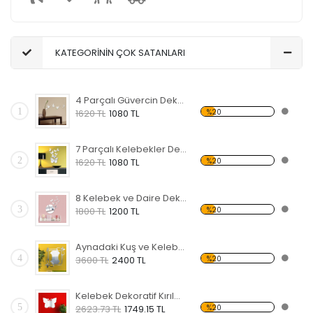
KATEGORİNİN ÇOK SATANLARI
4 Parçalı Güvercin Dekoratif Kırılmaz Ayna
1
%20
1620 TL
1080 TL
7 Parçalı Kelebekler Dekoratif Kırılmaz Ayna
2
%20
1620 TL
1080 TL
8 Kelebek ve Daire Dekoratif Kırılmaz Ayna
3
%20
1800 TL
1200 TL
Aynadaki Kuş ve Kelebekler Dekoratif Kırılmaz Ayna
4
%20
3600 TL
2400 TL
Kelebek Dekoratif Kırılmaz Ayna
5
%20
2623.73 TL
1749.15 TL