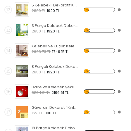
5 Kelebekli Dekoratif Kırılmaz Ayna
12
%0
2880 TL
1920 TL
3 Parça Kelebek Dekoratif Kırılmaz Ayna
13
%0
2880 TL
1920 TL
Kelebek ve Küçük Kelebekler Dekoratif Kırılmaz Ayna
14
%0
2623.73 TL
1749.15 TL
8 Parçalı Kelebek Dekoratif Kırılmaz Ayna
15
%0
2880 TL
1920 TL
Daire ve Kelebek Şekilli Dekoratif Kırılmaz Ayna
16
%0
3294.91 TL
2196.61 TL
Güvercin Dekoratif Kırılmaz Ayna
17
%0
1620 TL
1080 TL
18 Parça Kelebek Dekoratif Kırılmaz Ayna