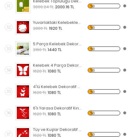
Kelebek Topluluğu Dekoratif Kırılmaz Ayna
31
%0
3000.24 TL
2000.16 TL
Yuvarlaktaki Kelebekler Dekoratif Kırılmaz Ayna
32
%0
2880 TL
1920 TL
5 Parça Kelebek Dekoratif Kırılmaz Ayna
33
%0
2160 TL
1440 TL
Kelebek 4 Parça Dekoratif Kırılmaz Ayna
34
%0
1620 TL
1080 TL
4'lü Kelebek Dekoratif Kırılmaz Ayna
35
%0
1620 TL
1080 TL
6'lı Yarasa Dekoratif Kırılmaz Ayna
36
%0
1620 TL
1080 TL
Tüy ve Kuşlar Dekoratif Kırılmaz Ayna
37
%0
1620 TL
1080 TL