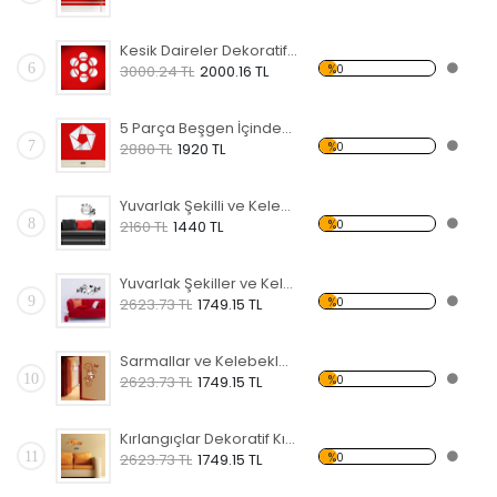
Kesik Daireler Dekoratif Kırılmaz Ayna
6
%0
3000.24 TL
2000.16 TL
5 Parça Beşgen İçindeki Şekiller Dekoratif Kırılmaz Ayna
7
%0
2880 TL
1920 TL
Yuvarlak Şekilli ve Kelebekli Dekoratif Kırılmaz Ayna
8
%0
2160 TL
1440 TL
Yuvarlak Şekiller ve Kelebekler Dekoratif Kırılmaz Ayna
9
%0
2623.73 TL
1749.15 TL
Sarmallar ve Kelebekler Şekilli Dekoratif Kırılmaz Ayna
10
%0
2623.73 TL
1749.15 TL
Kırlangıçlar Dekoratif Kırılmaz Ayna
11
%0
2623.73 TL
1749.15 TL