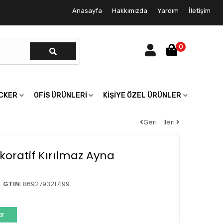
Anasayfa
Hakkımızda
Yardım
İletişim
0
ICKER
OFIS ÜRÜNLERI
KIŞIYE ÖZEL ÜRÜNLER
Geri
İleri
ekoratif Kırılmaz Ayna
GTIN:
8692793217199
ar