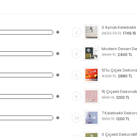
2
2623.73 TL
1749.15
4
3600 TL
2400 TL
6
4320 TL
2880 TL
8
1800 TL
1200 TL
10
1800 TL
1200 TL