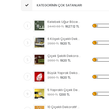
KATEGORİNİN ÇOK SATANLARI
Kelebek Uğur Böceği Dekoratif Ayna
1
%0
2440.68 TL
1627.12 TL
6 Köşeli Çiçekli Dekoratif Kırılmaz Ayna
3
%0
2880 TL
1920 TL
Çiçek Şekilli Dekoratif Kırılmaz Ayna
5
%0
2880 TL
1920 TL
Büyük Yaprak Dekoratif Kırılmaz Ayna
7
%0
2880 TL
1920 TL
5 Yapraklı Çiçek Dekoratif Kırılmaz Ayna
9
%0
1800 TL
1200 TL
10 Çiçekli Dekoratif Kırılmaz Ayna