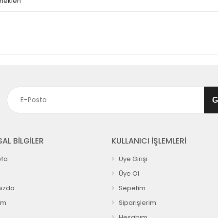
nekleri
AL BİLGİLER
KULLANICI İŞLEMLERİ
fa
Üye Girişi
Üye Ol
ızda
Sepetim
ım
Siparişlerim
Hesabım