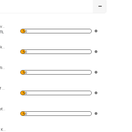
3 Aynalı Kelebekli ve Çiçekli Dekoratif Kırılmaz Ayna
%0
 TL
Modern Desen Dekoratif Kırılmaz Ayna
%0
10'lu Çiçek Dekoratif Kırılmaz Ayna
%0
15 Çiçekli Dekoratif Kırılmaz Ayna
%0
7 Kelebekli Dekoratif Kırılmaz Ayna
%0
3 Çiçekli Dekoratif Kırılmaz Ayna