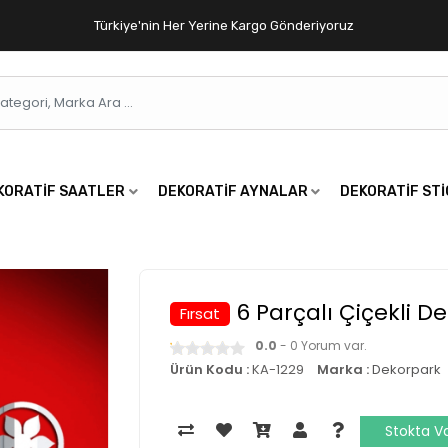
Türkiye'nin Her Yerine Kargo Gönderiyoruz
KORATIF SAATLER
DEKORATIF AYNALAR
DEKORATIF ST
6 Parçalı Çiçekli D
Fırsat
0.0
- 0 Yorum var.
Ürün Kodu :
KA-1229
Marka :
Dekorpark
Stokta V