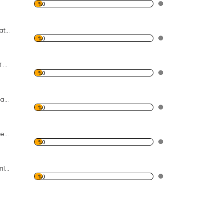
%0
5 Papatyalı Dekoratif Kırılmaz Ayna
%0
4 Parçalı Dekoratif Kırılmaz Ayna
%0
sonbahar Yaprakları Dekoratif Kırılmaz Ayna
%0
4 Yapraklı Çiçek Dekoratif Kırılmaz Ayna
%0
8 Uçlu Dekoratif Kırılmaz Ayna
%0