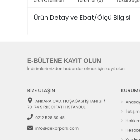
Ürün Özellikleri
Yorumlar
(0)
Taksit Seçe
Ürün Detay ve Ebat/Ölçü Bilgisi
E-BÜLTENE KAYIT OLUN
İndirimlerimizden haberdar olmak için kayıt olun.
BİZE ULAŞIN
KURUMS
ANKARA CAD. HOŞAĞASI İŞHANI 31 /
Anasay
73-74 SİRKECİ FATİH İSTANBUL
İletişim
0212 528 30 48
Hakkım
info@dekorpark.com
Hesab
Yardım