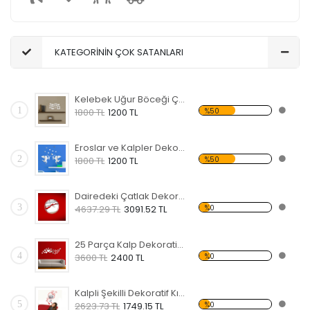
KATEGORİNİN ÇOK SATANLARI
Kelebek Uğur Böceği Çiçek ve Kalpli Dekoratif Kırılmaz Ayna
1
%50
1800 TL
1200 TL
Eroslar ve Kalpler Dekoratif Kırılmaz Ayna
2
%50
1800 TL
1200 TL
Dairedeki Çatlak Dekoratif Kırılmaz Ayna
3
%0
4637.29 TL
3091.52 TL
25 Parça Kalp Dekoratif Kırılmaz Ayna
4
%0
3600 TL
2400 TL
Kalpli Şekilli Dekoratif Kırılmaz Ayna
5
%0
2623.73 TL
1749.15 TL