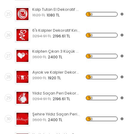
Kalp Tutan El Dekoratif Kırılmaz Ayna
25
%0
1620 TL
1080 TL
6'lı Kalpler Dekoratif Kırılmaz Ayna
26
%0
3294.91 TL
2196.61 TL
Kalpten Çıkan 3 Küçük Kalp Dekoratif Kırılmaz Ayna
27
%0
3600 TL
2400 TL
Ayıcık ve Kalpler Dekoratif Kırılmaz Ayna
28
%0
2880 TL
1920 TL
Yıldız Saçan Peri Dekoratif Kırılmaz Ayna
29
%0
3294.91 TL
2196.61 TL
Şehire Yıldız Saçan Peri Dekoratif Kırılmaz Ayna
30
%0
3600 TL
2400 TL