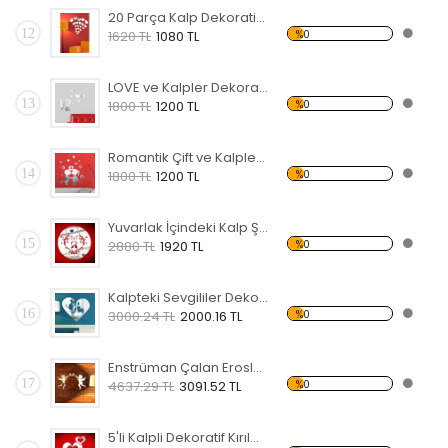
20 Parça Kalp Dekoratif Kırılmaz Ayna
12
%0
1620 TL
1080 TL
LOVE ve Kalpler Dekoratif Kırılmaz Ayna
13
%0
1800 TL
1200 TL
Romantik Çift ve Kalpler Dekoratif Kırılmaz Ayna
14
%0
1800 TL
1200 TL
Yuvarlak İçindeki Kalp Şekli Dekoratif Kırılmaz Ayna
15
%0
2880 TL
1920 TL
Kalpteki Sevgililer Dekoratif Kırılmaz Ayna
16
%0
3000.24 TL
2000.16 TL
Enstrüman Çalan Eroslar Dekoratif Kırılmaz Ayna
17
%0
4637.29 TL
3091.52 TL
5'li Kalpli Dekoratif Kırılmaz Ayna