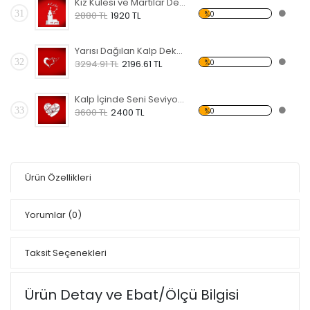
Kız Kulesi ve Martılar Dekoratif Kırılmaz Ayna
31
%0
2880 TL
1920 TL
Yarısı Dağılan Kalp Dekoratif Kırılmaz Ayna
32
%0
3294.91 TL
2196.61 TL
Kalp İçinde Seni Seviyorum Dekoratif Kırılmaz Ayna
33
%0
3600 TL
2400 TL
Ürün Özellikleri
Yorumlar
(0)
Taksit Seçenekleri
Ürün Detay ve Ebat/Ölçü Bilgisi