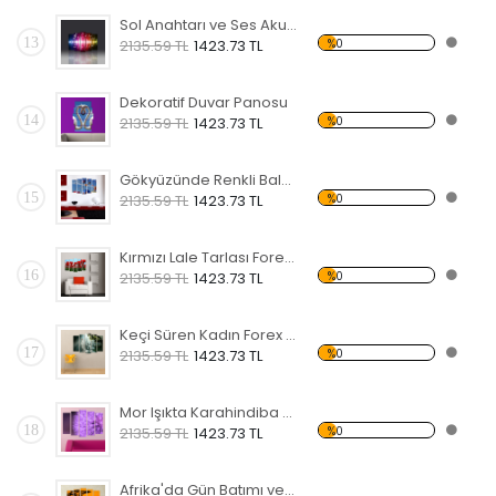
Sol Anahtarı ve Ses Akustik Frekansı Forex Tablo
13
%0
2135.59 TL
1423.73 TL
Dekoratif Duvar Panosu
14
%0
2135.59 TL
1423.73 TL
Gökyüzünde Renkli Balonlar Forex Tablo
15
%0
2135.59 TL
1423.73 TL
Kırmızı Lale Tarlası Forex Tablo
16
%0
2135.59 TL
1423.73 TL
Keçi Süren Kadın Forex Tablo
17
%0
2135.59 TL
1423.73 TL
Mor Işıkta Karahindiba Çiçeği Forex Tablo
18
%0
2135.59 TL
1423.73 TL
Afrika'da Gün Batımı ve Fil Sürüsü Forex Tablo