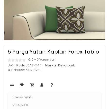
5 Parça Yatan Kaplan Forex Tablo
0.0
- 0 Yorum var.
Ürün Kodu :
5AS-1144
Marka :
Dekorpark
GTIN:
8692793218259
Piyasa Fiyatı
2.135,59 TL