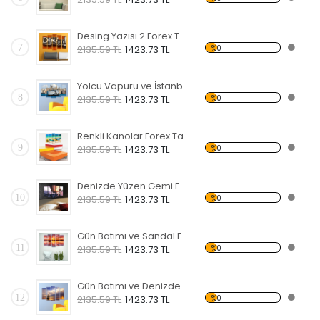
Desing Yazısı 2 Forex Tablo
7
%0
2135.59 TL
1423.73 TL
Yolcu Vapuru ve İstanbul Forex Tablo
8
%0
2135.59 TL
1423.73 TL
Renkli Kanolar Forex Tablo
9
%0
2135.59 TL
1423.73 TL
Denizde Yüzen Gemi Forex Tablo
10
%0
2135.59 TL
1423.73 TL
Gün Batımı ve Sandal Forex Tablo
11
%0
2135.59 TL
1423.73 TL
Gün Batımı ve Denizde Yelkenli Forex Tablo
12
%0
2135.59 TL
1423.73 TL