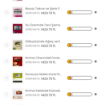
Beyaz Tekne ve Şehir Forex Tablo
26
%0
2135.59 TL
1423.73 TL
Su Üzerinde Ters Şemsiye Forex Tablo
27
%0
2135.59 TL
1423.73 TL
Gökyüzünde Ağaç ve Ev Forex Tablo
28
%0
2135.59 TL
1423.73 TL
Kırmızı Chevrolet Forex Tablo
29
%0
2135.59 TL
1423.73 TL
Sonsuza Giden Küre Forex Tablo
30
%0
2135.59 TL
1423.73 TL
Kırmızı Kelebek Kanadı Forex Tablo
31
%0
2135.59 TL
1423.73 TL