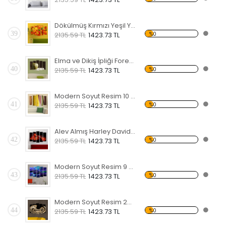
Dökülmüş Kırmızı Yeşil Yapraklar Forex Tablo
39
%0
2135.59 TL
1423.73 TL
Elma ve Dikiş İpliği Forex Tablo
40
%0
2135.59 TL
1423.73 TL
Modern Soyut Resim 10 Forex Tablo
41
%0
2135.59 TL
1423.73 TL
Alev Almış Harley Davidson Forex Tablo
42
%0
2135.59 TL
1423.73 TL
Modern Soyut Resim 9 Forex Tablo
43
%0
2135.59 TL
1423.73 TL
Modern Soyut Resim 26 Forex Tablo
44
%0
2135.59 TL
1423.73 TL