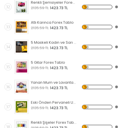
Renkli Şemsiyeler Forex Tablo
32
%0
2135.59 TL
1423.73 TL
Atlı Karınca Forex Tablo
33
%0
2135.59 TL
1423.73 TL
5 Maskeli Kadın ve Sarı Koltuk Forex Tablo
34
%0
2135.59 TL
1423.73 TL
5 Gitar Forex Tablo
35
%0
2135.59 TL
1423.73 TL
Yanan Mum ve Lavanta Forex Tablo
36
%0
2135.59 TL
1423.73 TL
Eski Önden Pervaneli Uçak Forex Tablo
37
%0
2135.59 TL
1423.73 TL
Renkli Şişeler Forex Tablo
38
%0
2135.59 TL
1423.73 TL