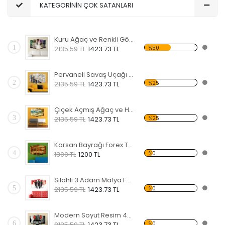
KATEGORİNİN ÇOK SATANLARI
Kuru Ağaç ve Renkli Gökyüzü Forex Tablo
1
%50
2135.59 TL
1423.73 TL
Pervaneli Savaş Uçağı Forex Tablo
2
%25
2135.59 TL
1423.73 TL
Çiçek Açmış Ağaç ve Hamak Forex Tablo
3
%25
2135.59 TL
1423.73 TL
Korsan Bayrağı Forex Tablo
4
%0
1800 TL
1200 TL
Silahlı 3 Adam Mafya Forex Tablo
5
%0
2135.59 TL
1423.73 TL
Modern Soyut Resim 40 Forex Tablo
6
%0
2135.59 TL
1423.73 TL