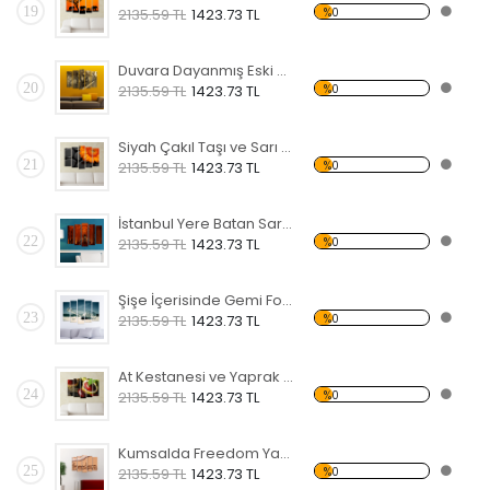
19
%0
2135.59 TL
1423.73 TL
Duvara Dayanmış Eski Bisiklet Forex Tablo
20
%0
2135.59 TL
1423.73 TL
Siyah Çakıl Taşı ve Sarı Çiçek Forex Tablo
21
%0
2135.59 TL
1423.73 TL
İstanbul Yere Batan Sarnıcı Forex Tablo
22
%0
2135.59 TL
1423.73 TL
Şişe İçerisinde Gemi Forex Tablo
23
%0
2135.59 TL
1423.73 TL
At Kestanesi ve Yaprak Forex Tablo
24
%0
2135.59 TL
1423.73 TL
Kumsalda Freedom Yazısı Forex Tablo
25
%0
2135.59 TL
1423.73 TL