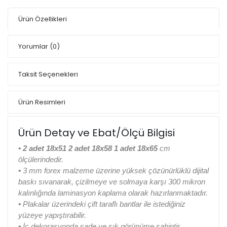
Ürün Özellikleri
Yorumlar
(0)
Taksit Seçenekleri
Ürün Resimleri
Ürün Detay ve Ebat/Ölçü Bilgisi
•
2 adet 18x51 2 adet 18x58 1 adet 18x65
cm
ölçülerindedir.
•
3 mm forex malzeme üzerine yüksek çözünürlüklü dijital
baskı sıvanarak, çizilmeye ve solmaya karşı 300 mikron
kalınlığında laminasyon kaplama olarak hazırlanmaktadır.
•
Plakalar üzerindeki çift taraflı bantlar ile istediğiniz
yüzeye yapıştırabilir.
•
İç dekorasyonda sade ve şık görünüme sahiptir.