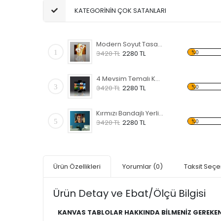
KATEGORİNİN ÇOK SATANLARI
Modern Soyut Tasarım 38 Kanvas Tablo
1
%0
3420 TL
2280 TL
4 Mevsim Temalı Kanvas Tablo
3
%0
3420 TL
2280 TL
Kırmızı Bandajlı Yerli Kanvas Tablo
5
%0
3420 TL
2280 TL
Ürün Özellikleri
Yorumlar
(0)
Taksit Seçe
Ürün Detay ve Ebat/Ölçü Bilgisi
KANVAS TABLOLAR HAKKINDA BİLMENİZ GEREKEN