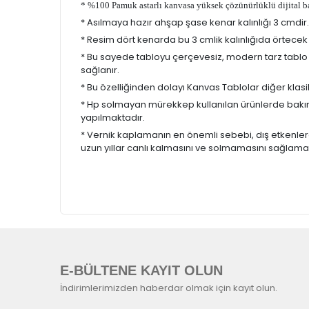
* %100 Pamuk astarlı kanvasa yüksek çözünürlüklü dijital ba
* Asılmaya hazır ahşap şase kenar kalınlığı 3 cmdir.
* Resim dört kenarda bu 3 cmlik kalınlığıda örtece
* Bu sayede tabloyu çerçevesiz, modern tarz tabl
sağlanır.
* Bu özelliğinden dolayı Kanvas Tablolar diğer klasik
* Hp solmayan mürekkep kullanılan ürünlerde bakım 
yapılmaktadır.
* Vernik kaplamanın en önemli sebebi, dış etkenle
uzun yıllar canlı kalmasını ve solmamasını sağlama
E-BÜLTENE KAYIT OLUN
İndirimlerimizden haberdar olmak için kayıt olun.