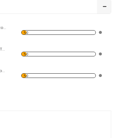
Siyah Beyaz Helezon 2 Temalı Kanvas Tablo
%0
Çiçekler ve Kadın Temalı Kanvas Tablo
%0
Ağaç ve Renkli Yapraklar Temalı Kanvas Tablo
%0