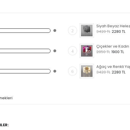
2
3420 TL
2280 TL
4
2850 TL
1900 TL
6
3420 TL
2280 TL
nekleri
LER: