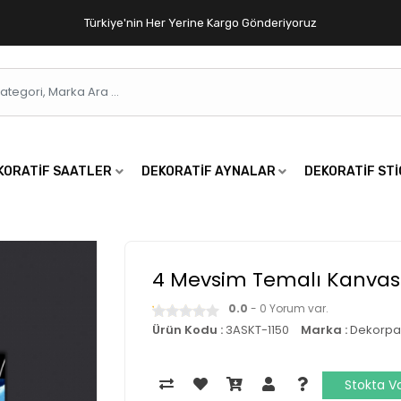
Türkiye'nin Her Yerine Kargo Gönderiyoruz
KORATIF SAATLER
DEKORATIF AYNALAR
DEKORATIF ST
4 Mevsim Temalı Kanvas
0.0
- 0 Yorum var.
Ürün Kodu :
3ASKT-1150
Marka :
Dekorpa
Stokta V