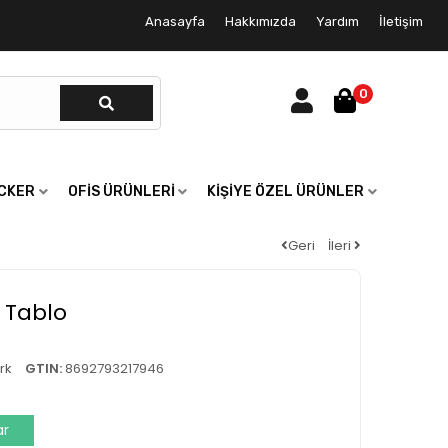
Anasayfa
Hakkımızda
Yardım
İletişim
0
ICKER
OFIS ÜRÜNLERI
KIŞIYE ÖZEL ÜRÜNLER
Geri
İleri
 Tablo
rk
GTIN:
8692793217946
ar