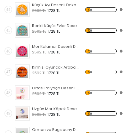
Küçük Ayı Desenli Dekoratif Duvar Saati
44
%0
2592 TL
1728 TL
Renkli Küçük Evler Desenli Dekoratif Duvar Saati
45
%0
2592 TL
1728 TL
Mor Kalamar Desenli Dekoratif Duvar Saati
46
%0
2592 TL
1728 TL
Kırmızı Oyuncak Araba Desenli Dekoratif Duvar Saati
47
%0
2592 TL
1728 TL
Ortası Palyaço Desenli Dekoratif Duvar Saati
48
%0
2592 TL
1728 TL
Üzgün Mor Köpek Desenli Dekoratif Duvar Saati
49
%0
2592 TL
1728 TL
Orman ve Bugs buny Desenli Dekoratif Duvar Saati