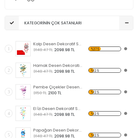
KATEGORİNİN ÇOK SATANLARI
Kalp Desen Dekoratif Saat
1
%37.5
3148.47 TL
2098.98 TL
Hamak Desen Dekoratif Saat
2
%12.5
3148.47 TL
2098.98 TL
Pembe Çiçekler Desen Dekoratif Saat
3
%12.5
3150 TL
2100 TL
El İzi Desen Dekoratif Saat
4
%12.5
3148.47 TL
2098.98 TL
Papağan Desen Dekoratif Saat
5
%12.5
3148.47 TL
2098.98 TL