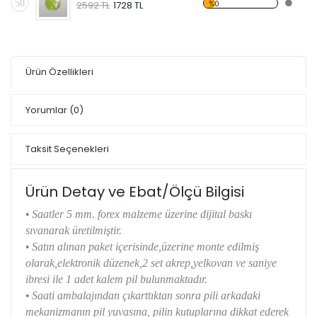
50
%0
2592 TL
1728 TL
Ürün Özellikleri
Yorumlar
(0)
Taksit Seçenekleri
Ürün Detay ve Ebat/Ölçü Bilgisi
•
Saatler 5 mm. forex malzeme üzerine dijital baskı
sıvanarak üretilmiştir.
•
Satın alınan paket içerisinde,üzerine monte edilmiş
olarak,elektronik düzenek,2 set akrep,yelkovan ve saniye
ibresi ile 1 adet kalem pil bulunmaktadır.
•
Saati ambalajından çıkarttıktan sonra pili arkadaki
mekanizmanın pil yuvasına, pilin kutuplarına dikkat ederek