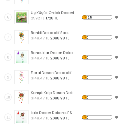
Üç Küçük Ördek Desenli Dekoratif Duvar Saati
6
%12.5
2592 TL
1728 TL
Renkli Dekoratif Saat
7
%0
3148.47 TL
2098.98 TL
Boncuklar Desen Dekoratif Saat
8
%0
3148.47 TL
2098.98 TL
Floral Desen Dekoratif Saat
9
%0
3148.47 TL
2098.98 TL
Karışık Kalp Desen Dekoratif Saat
10
%0
3148.47 TL
2098.98 TL
Lale Desen Dekoratif Saat
11
%0
3148.47 TL
2098.98 TL