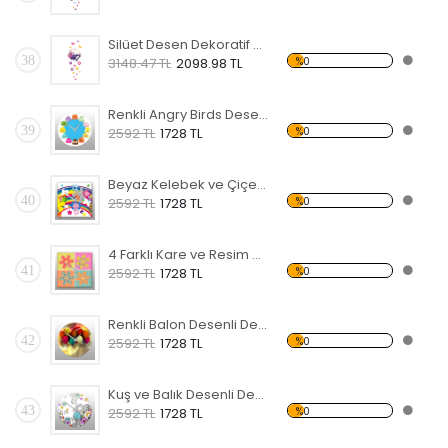
Silüet Desen Dekoratif Saat
38
%0
3148.47 TL
2098.98 TL
Renkli Angry Birds Desenli Dekoratif Duvar Saati
39
%0
2592 TL
1728 TL
Beyaz Kelebek ve Çiçek Desenli Dekoratif Duvar Saati
40
%0
2592 TL
1728 TL
4 Farklı Kare ve Resim Desenli Dekoratif Duvar Saati
41
%0
2592 TL
1728 TL
Renkli Balon Desenli Dekoratif Duvar Saati
42
%0
2592 TL
1728 TL
Kuş ve Balık Desenli Dekoratif Duvar Saati
43
%0
2592 TL
1728 TL