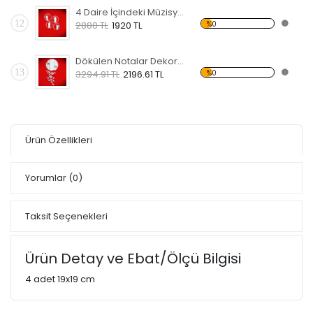
4 Daire İçindeki Müzisyenler Dekoratif Kırılmaz Ayna
12
%0
2880 TL
1920 TL
Dökülen Notalar Dekoratif Kırılmaz Ayna
13
%0
3294.91 TL
2196.61 TL
Ürün Özellikleri
Yorumlar
(0)
Taksit Seçenekleri
Ürün Detay ve Ebat/Ölçü Bilgisi
4 adet 19x19 cm