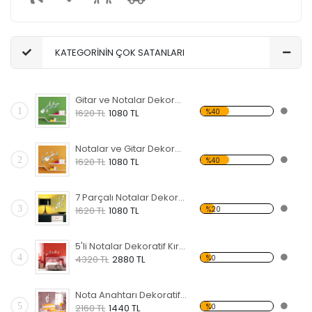
KATEGORİNİN ÇOK SATANLARI
Gitar ve Notalar Dekoratif Kırılmaz Ayna
1
%40
1620 TL
1080 TL
Notalar ve Gitar Dekoratif Kırılmaz Ayna
2
%40
1620 TL
1080 TL
7 Parçalı Notalar Dekoratif Kırılmaz Ayna
3
%20
1620 TL
1080 TL
5'li Notalar Dekoratif Kırılmaz Ayna
4
%0
4320 TL
2880 TL
Nota Anahtarı Dekoratif Kırılmaz Ayna
5
%0
2160 TL
1440 TL