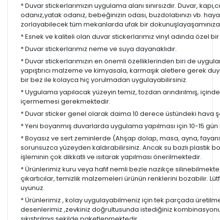
* Duvar stickerlarımızın uygulama alanı sınırsızdır. Duvar, kapı
odanız,yatak odanız, bebeğinizin odası, buzdolabınızı vb. hayal
zorlayabilecek tüm mekanlarda ufak bir dokunuşlayaşamınıza re
* Esnek ve kaliteli olan duvar stickerlarımız vinyl adında özel b
* Duvar stickerlarımız neme ve suya dayanaklıdır.
* Duvar stickerlarımızın en önemli özelliklerinden biri de uygula
yapıştırıcı malzeme ve kimyasala, karmaşık aletlere gerek d
bir bez ile kolayca hiç yorulmadan uygulayabilirsiniz.
* Uygulama yapılacak yüzeyin temiz, tozdan arındırılmış, içind
içermemesi gerekmektedir.
* Duvar sticker genel olarak daima 10 derece üstündeki hava ş
* Yeni boyanmış duvarlarda uygulama yapılması için 10-15 gün b
* Boyasız ve sert zeminlerde (Ahşap dolap, masa, ayna, fayans,
sorunsuzca yüzeyden kaldırabilirsiniz. Ancak su bazlı plastik 
işleminin çok dikkatli ve ısıtarak yapılması önerilmektedir.
* Ürünlerimiz kuru veya hafif nemli bezle nazikçe silinebilmekted
çıkartıcılar, temizlik malzemeleri ürünün renklerini bozabilir. Lüt
uyunuz.
* Ürünlerimiz , kolay uygulayabilmeniz için tek parçada üretilm
desenlerimiz ,zevkiniz doğrultusunda istediğiniz kombinasyon
sıkıştırılmış şekilde paketlenmektedir.