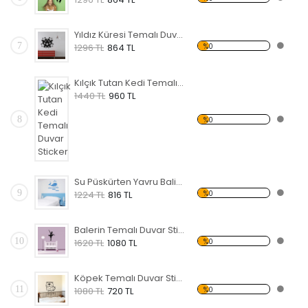
Yıldız Küresi Temalı Duvar Sticker
7
%0
1296 TL
864 TL
Kılçık Tutan Kedi Temalı Duvar Sticker
1440 TL
960 TL
8
%0
Su Püskürten Yavru Balina Temalı Duvar Sticker
9
%0
1224 TL
816 TL
Balerin Temalı Duvar Sticker
10
%0
1620 TL
1080 TL
Köpek Temalı Duvar Sticker
11
%0
1080 TL
720 TL