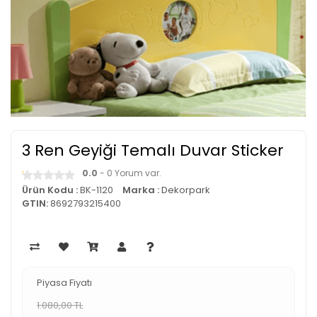
3 Ren Geyiği Temalı Duvar Sticker
0.0
- 0 Yorum var.
Ürün Kodu :
BK-1120
Marka :
Dekorpark
GTIN:
8692793215400
Piyasa Fiyatı
1.080,00 TL