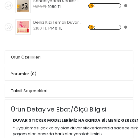
Sandalyedeki Kediler Temalı Duvar Sticker
49
%0
1620 TL
1080 TL
Deniz Kızı Temalı Duvar Sticker
50
%0
2160 TL
1440 TL
Ürün Özellikleri
Yorumlar
(0)
Taksit Seçenekleri
Ürün Detay ve Ebat/Ölçü Bilgisi
DUVAR STICKER MODELLERİMİZ HAKKINDA BİLMENİZ GEREKE
* Uygulaması çok kolay olan duvar stickerlarımızla sadece bir
yaşam alanlarınızda harikalar yaratabilirsiniz.