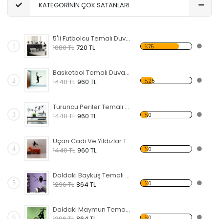
KATEGORİNİN ÇOK SATANLARI
5'li Futbolcu Temalı Duvar Sticker
1
%75
1080 TL
720 TL
Basketbol Temalı Duvar Sticker
2
%25
1440 TL
960 TL
Turuncu Periler Temalı Duvar Sticker
3
%0
1440 TL
960 TL
Uçan Cadı Ve Yıldızlar Temalı Duvar Sticker
4
%0
1440 TL
960 TL
Daldaki Baykuş Temalı Duvar Sticker
5
%0
1296 TL
864 TL
Daldaki Maymun Temalı Duvar Sticker
6
%0
1296 TL
864 TL