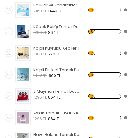
Balıklar ve kabarcıklar Temalı Duvar Sticker
30
%0
2160 TL
1440 TL
Köpek Balığı Temalı Duvar Sticker
31
%0
1296 TL
864 TL
Kalpli Kuyruklu Kediler Temalı Duvar Sticker
32
%0
1080 TL
720 TL
Kalpli Bisiklet Temalı Duvar Sticker
33
%0
1440 TL
960 TL
3 Maymun Temalı Duvar Sticker
34
%0
1296 TL
864 TL
Aslan Temalı Duvar Sticker
35
%0
1296 TL
864 TL
Hava Balonu Temalı Duvar Sticker