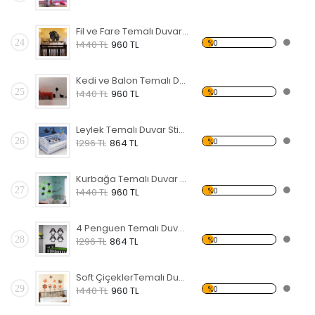
Fil ve Fare Temalı Duvar Sticker
24
%0
1440 TL
960 TL
Kedi ve Balon Temalı Duvar Sticker
25
%0
1440 TL
960 TL
Leylek Temalı Duvar Sticker
26
%0
1296 TL
864 TL
Kurbağa Temalı Duvar Sticker
27
%0
1440 TL
960 TL
4 Penguen Temalı Duvar Sticker
28
%0
1296 TL
864 TL
Soft ÇiçeklerTemalı Duvar Sticker
29
%0
1440 TL
960 TL