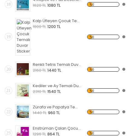
18
%0
1620 TL
1080 TL
Kalp Üfleyen Çocuk Temalı Duvar Sticker
1800 TL
1200 TL
19
%0
Renkli Tetris Temalı Duvar Sticker
20
%0
2160 TL
1440 TL
Kediler ve Ay Temalı Duvar Sticker
21
%0
2310 TL
1540 TL
Zürafa ve Papatya Temalı Duvar Sticker
22
%0
1440 TL
960 TL
Enstrüman Çalan Çocuk Temalı Duvar Sticker
23
%0
1296 TL
864 TL