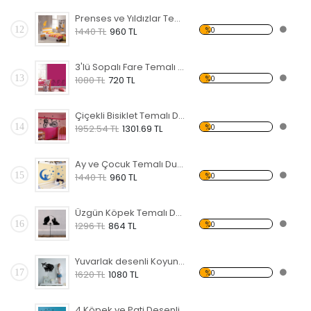
Prenses ve Yıldızlar Temalı Duvar Sticker
12
%0
1440 TL
960 TL
3'lü Sopalı Fare Temalı Duvar Sticker
13
%0
1080 TL
720 TL
Çiçekli Bisiklet Temalı Duvar Sticker
14
%0
1952.54 TL
1301.69 TL
Ay ve Çocuk Temalı Duvar Sticker
15
%0
1440 TL
960 TL
Üzgün Köpek Temalı Duvar Sticker
16
%0
1296 TL
864 TL
Yuvarlak desenli Koyun Temalı Duvar Sticker
17
%0
1620 TL
1080 TL
4 Köpek ve Pati Desenli Temalı Duvar Sticker