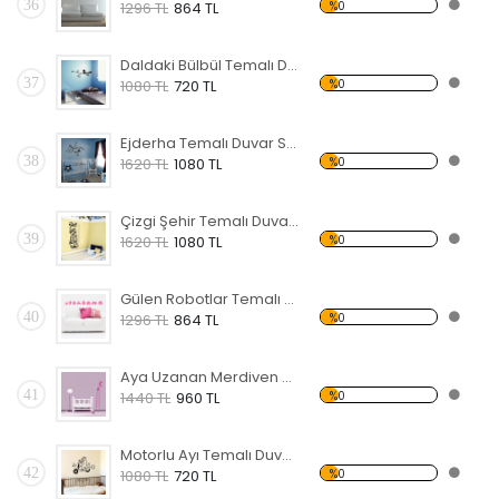
36
%0
1296 TL
864 TL
Daldaki Bülbül Temalı Duvar Sticker
37
%0
1080 TL
720 TL
Ejderha Temalı Duvar Sticker
38
%0
1620 TL
1080 TL
Çizgi Şehir Temalı Duvar Sticker
39
%0
1620 TL
1080 TL
Gülen Robotlar Temalı Duvar Sticker
40
%0
1296 TL
864 TL
Aya Uzanan Merdiven Temalı Duvar Sticker
41
%0
1440 TL
960 TL
Motorlu Ayı Temalı Duvar Sticker
42
%0
1080 TL
720 TL