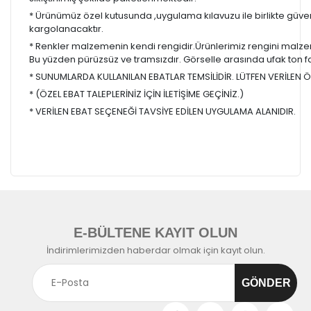
* Ürünümüz özel kutusunda ,uygulama kılavuzu ile birlikte güvenl
kargolanacaktır.
* Renkler malzemenin kendi rengidir.Ürünlerimiz rengini malzem
Bu yüzden pürüzsüz ve tramsızdır. Görselle arasında ufak ton farkl
* SUNUMLARDA KULLANILAN EBATLAR TEMSİLİDİR. LÜTFEN VERİLEN ÖL
* (ÖZEL EBAT TALEPLERİNİZ İÇİN İLETİŞİME GEÇİNİZ.)
* VERİLEN EBAT SEÇENEĞİ TAVSİYE EDİLEN UYGULAMA ALANIDIR.
E-BÜLTENE KAYIT OLUN
İndirimlerimizden haberdar olmak için kayıt olun.