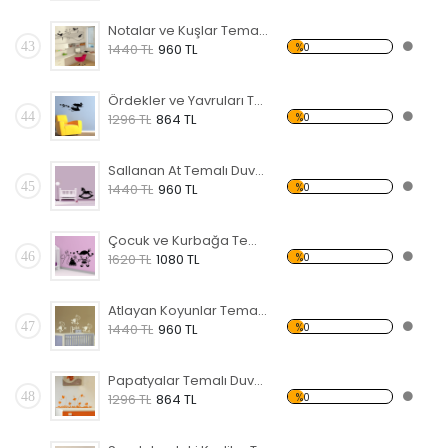
Notalar ve Kuşlar Temalı Duvar Sticker
43
%0
1440 TL
960 TL
Ördekler ve Yavruları Temalı Duvar Sticker
44
%0
1296 TL
864 TL
Sallanan At Temalı Duvar Sticker
45
%0
1440 TL
960 TL
Çocuk ve Kurbağa Temalı Duvar Sticker
46
%0
1620 TL
1080 TL
Atlayan Koyunlar Temalı Duvar Sticker
47
%0
1440 TL
960 TL
Papatyalar Temalı Duvar Sticker
48
%0
1296 TL
864 TL