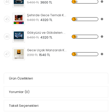
44
%0
5400 TL
3600 TL
Şehirde Gece Temalı Kanvas Tablo
45
%0
6480 TL
4320 TL
Gökyüzü ve Gökdelen Temalı Kanvas Tablo
46
%0
6480 TL
4320 TL
Gece Uçak Manzaralı Kanvas Tablo
47
%0
2310 TL
1540 TL
Ürün Özellikleri
Yorumlar
(0)
Taksit Seçenekleri