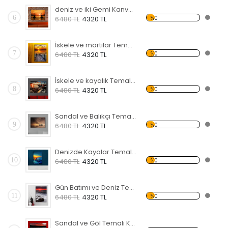
deniz ve iki Gemi Kanvas Tablo
6
%0
6480 TL
4320 TL
İskele ve martılar Temalı Kanvas Tablo
7
%0
6480 TL
4320 TL
İskele ve kayalık Temalı Kanvas Tablo
8
%0
6480 TL
4320 TL
Sandal ve Balıkçı Temalı Kanvas Tablo
9
%0
6480 TL
4320 TL
Denizde Kayalar Temalı Kanvas Tablo
10
%0
6480 TL
4320 TL
Gün Batımı ve Deniz Temalı Kanvas Tablo
11
%0
6480 TL
4320 TL
Sandal ve Göl Temalı Kanvas Tablo