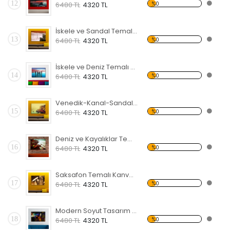
12
%0
6480 TL
4320 TL
İskele ve Sandal Temalı Kanvas Tablo
13
%0
6480 TL
4320 TL
İskele ve Deniz Temalı Kanvas Tablo
14
%0
6480 TL
4320 TL
Venedik-Kanal-Sandal Kanvas Tablo
15
%0
6480 TL
4320 TL
Deniz ve Kayalıklar Temalı Kanvas Tablo
16
%0
6480 TL
4320 TL
Saksafon Temalı Kanvas Tablo
17
%0
6480 TL
4320 TL
Modern Soyut Tasarım 41 Temalı Kanvas Tablo
18
%0
6480 TL
4320 TL