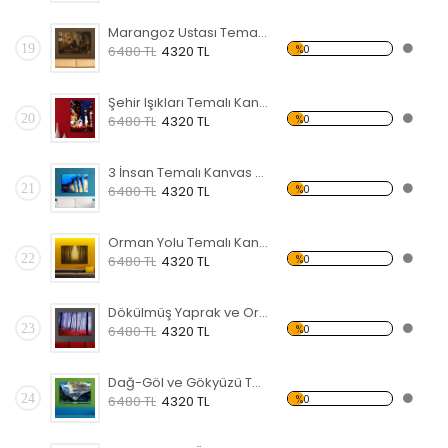
Marangoz Ustası Temalı Kanvas Tablo
19
%0
6480 TL
4320 TL
Şehir Işıkları Temalı Kanvas Tablo
20
%0
6480 TL
4320 TL
3 İnsan Temalı Kanvas Tablo
21
%0
6480 TL
4320 TL
Orman Yolu Temalı Kanvas Tablo
22
%0
6480 TL
4320 TL
Dökülmüş Yaprak ve Orman Kanvas Tablo
23
%0
6480 TL
4320 TL
Dağ-Göl ve Gökyüzü Temalı Kanvas Tablo
24
%0
6480 TL
4320 TL