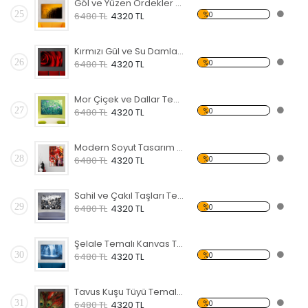
Göl ve Yüzen Ördekler Temalı Kanvas Tablo
25
%0
6480 TL
4320 TL
Kırmızı Gül ve Su Damlaları Kanvas Tablo
26
%0
6480 TL
4320 TL
Mor Çiçek ve Dallar Temalı Kanvas Tablo
27
%0
6480 TL
4320 TL
Modern Soyut Tasarım 25 Temalı Kanvas Tablo
28
%0
6480 TL
4320 TL
Sahil ve Çakıl Taşları Temalı Kanvas Tablo
29
%0
6480 TL
4320 TL
Şelale Temalı Kanvas Tablo
30
%0
6480 TL
4320 TL
Tavus Kuşu Tüyü Temalı Kanvas Tablo
31
%0
6480 TL
4320 TL