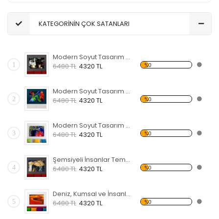
KATEGORİNİN ÇOK SATANLARI
Modern Soyut Tasarım 31 Kanvas Tablo
1
%0
6480 TL
4320 TL
Modern Soyut Tasarım 30 Kanvas Tablo
2
%0
6480 TL
4320 TL
Modern Soyut Tasarım 29 Kanvas Tablo
3
%0
6480 TL
4320 TL
Şemsiyeli İnsanlar Temalı Kanvas Tablo
4
%0
6480 TL
4320 TL
Deniz, Kumsal ve İnsanlar Kanvas Tablo
5
%0
6480 TL
4320 TL