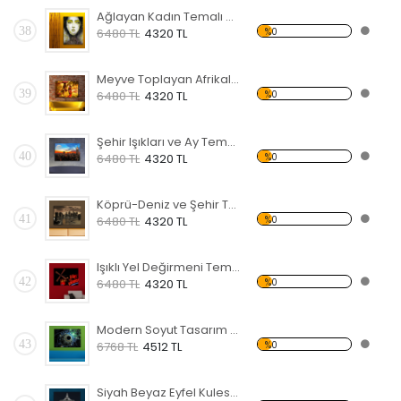
Ağlayan Kadın Temalı Kanvas Tablo
38
%0
6480 TL
4320 TL
Meyve Toplayan Afrikalı Kadınlar Kanvas Tablo
39
%0
6480 TL
4320 TL
Şehir Işıkları ve Ay Temalı Kanvas Tablo
40
%0
6480 TL
4320 TL
Köprü-Deniz ve Şehir Temalı Kanvas Tablo
41
%0
6480 TL
4320 TL
Işıklı Yel Değirmeni Temalı Kanvas Tablo
42
%0
6480 TL
4320 TL
Modern Soyut Tasarım 12 Temalı Kanvas Tablo
43
%0
6768 TL
4512 TL
Siyah Beyaz Eyfel Kulesi Temalı Kanvas Tablo