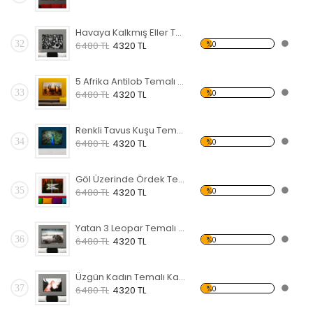
Havaya Kalkmış Eller Temalı Kanvas Tablo
32
%0
6480 TL
4320 TL
5 Afrika Antilob Temalı Kanvas Tablo
33
%0
6480 TL
4320 TL
Renkli Tavus Kuşu Temalı Kanvas Tablo
34
%0
6480 TL
4320 TL
Göl Üzerinde Ördek Temalı Kanvas Tablo
35
%0
6480 TL
4320 TL
Yatan 3 Leopar Temalı Kanvas Tablo
36
%0
6480 TL
4320 TL
Üzgün Kadın Temalı Kanvas Tablo
37
%0
6480 TL
4320 TL