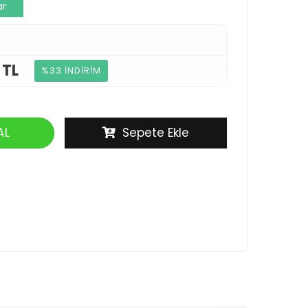
ar
 TL
%33 İNDİRİM
AL
Sepete Ekle