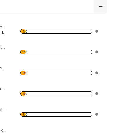
3 Aynalı Kelebekli ve Çiçekli Dekoratif Kırılmaz Ayna
%0
 TL
Modern Desen Dekoratif Kırılmaz Ayna
%0
10'lu Çiçek Dekoratif Kırılmaz Ayna
%0
15 Çiçekli Dekoratif Kırılmaz Ayna
%0
7 Kelebekli Dekoratif Kırılmaz Ayna
%0
3 Çiçekli Dekoratif Kırılmaz Ayna