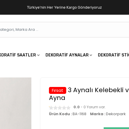
Türkiye'nin Her Yerine Kargo Gönderiyoruz
KORATIF SAATLER
DEKORATIF AYNALAR
DEKORATIF ST
3 Aynalı Kelebekli v
Fırsat
Ayna
0.0
- 0 Yorum var.
Ürün Kodu :
BA-1168
Marka :
Dekorpark