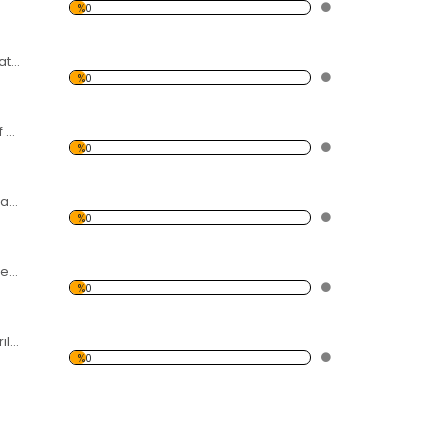
%0
5 Papatyalı Dekoratif Kırılmaz Ayna
%0
4 Parçalı Dekoratif Kırılmaz Ayna
%0
sonbahar Yaprakları Dekoratif Kırılmaz Ayna
%0
4 Yapraklı Çiçek Dekoratif Kırılmaz Ayna
%0
8 Uçlu Dekoratif Kırılmaz Ayna
%0