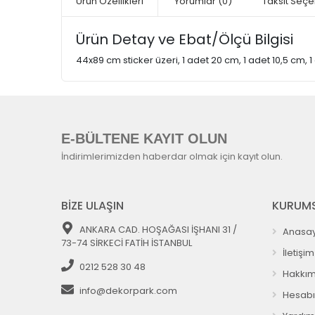
Ürün Özellikleri
Yorumlar
(0)
Taksit Seçe
Ürün Detay ve Ebat/Ölçü Bilgisi
44x89 cm sticker üzeri, 1 adet 20 cm, 1 adet 10,5 cm, 
E-BÜLTENE KAYIT OLUN
İndirimlerimizden haberdar olmak için kayıt olun.
BİZE ULAŞIN
KURUMS
ANKARA CAD. HOŞAĞASI İŞHANI 31 /
Anasay
73-74 SİRKECİ FATİH İSTANBUL
İletişim
0212 528 30 48
Hakkım
info@dekorpark.com
Hesab