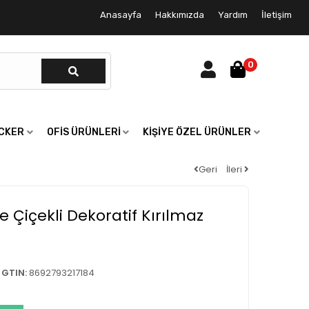
Anasayfa
Hakkımızda
Yardım
İletişim
0
ICKER
OFIS ÜRÜNLERI
KIŞIYE ÖZEL ÜRÜNLER
Geri
İleri
e Çiçekli Dekoratif Kırılmaz
GTIN:
8692793217184