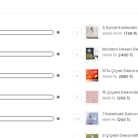
2
2623.73 TL
1749.15
4
3600 TL
2400 TL
6
4320 TL
2880 TL
8
1800 TL
1200 TL
10
1800 TL
1200 TL