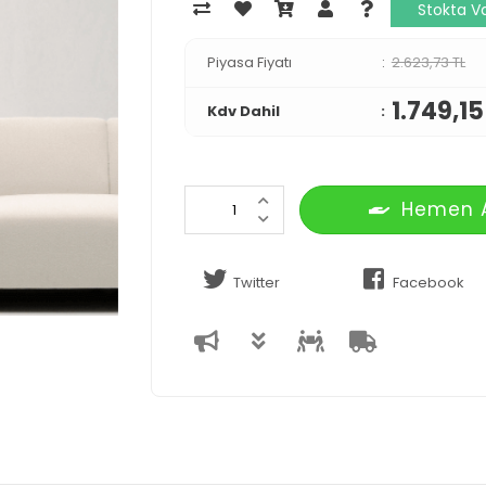
Stokta V
Piyasa Fiyatı
2.623,73 TL
1.749,15
Kdv Dahil
Hemen 
Twitter
Facebook