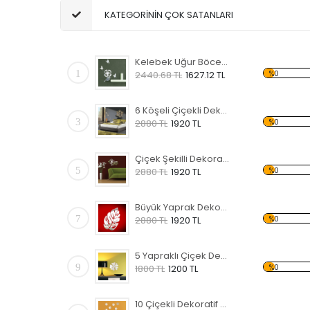
KATEGORİNİN ÇOK SATANLARI
Kelebek Uğur Böceği Dekoratif Ayna
1
%0
2440.68 TL
1627.12 TL
6 Köşeli Çiçekli Dekoratif Kırılmaz Ayna
3
%0
2880 TL
1920 TL
Çiçek Şekilli Dekoratif Kırılmaz Ayna
5
%0
2880 TL
1920 TL
Büyük Yaprak Dekoratif Kırılmaz Ayna
7
%0
2880 TL
1920 TL
5 Yapraklı Çiçek Dekoratif Kırılmaz Ayna
9
%0
1800 TL
1200 TL
10 Çiçekli Dekoratif Kırılmaz Ayna