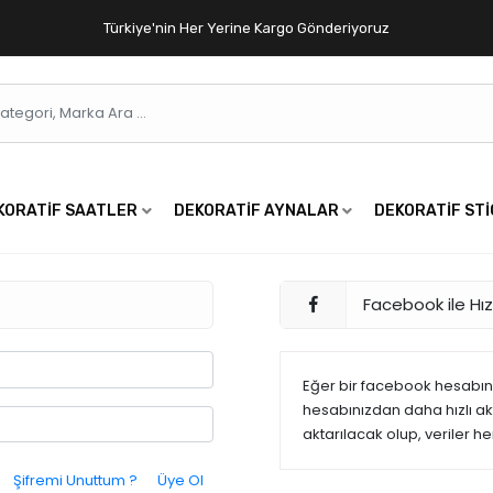
Türkiye'nin Her Yerine Kargo Gönderiyoruz
KORATIF SAATLER
DEKORATIF AYNALAR
DEKORATIF ST
Facebook ile Hızl
Eğer bir facebook hesabınız
hesabınızdan daha hızlı akta
aktarılacak olup, veriler h
Şifremi Unuttum ?
Üye Ol