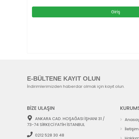
E-BÜLTENE KAYIT OLUN
İndirimlerimizden haberdar olmak için kayıt olun.
BİZE ULAŞIN
KURUMS
ANKARA CAD. HOŞAĞASI İŞHANI 31 /
Anasay
73-74 SİRKECİ FATİH İSTANBUL
İletişim
0212 528 30 48
Hakkım