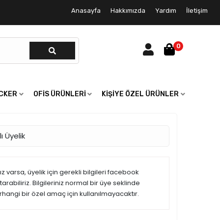
Anasayfa
Hakkımızda
Yardım
İletişim
0
ICKER
OFIS ÜRÜNLERI
KIŞIYE ÖZEL ÜRÜNLER
ı Üyelik
 varsa, üyelik için gerekli bilgileri facebook
rabiliriz. Bilgileriniz normal bir üye seklinde
erhangi bir özel amaç için kullanılmayacaktır.